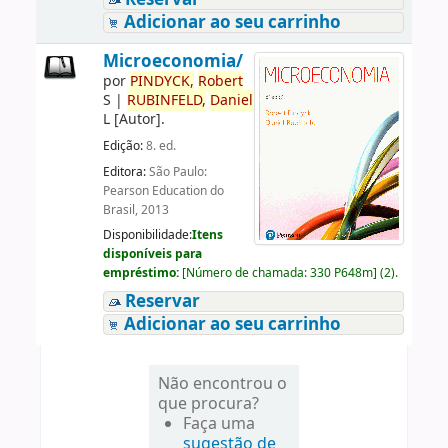
Adicionar ao seu carrinho
Microeconomia/
por
PINDYCK,
Robert
S
|
RUBINFELD,
Daniel
L
[Autor]
.
Edição:
8. ed.
Editora:
São Paulo:
Pearson Education do
Brasil, 2013
Disponibilidade:
Itens
disponíveis para
empréstimo:
[
Número de chamada:
330 P648m
]
(2).
Reservar
Adicionar ao seu carrinho
Não encontrou o
que procura?
Faça uma
sugestão de