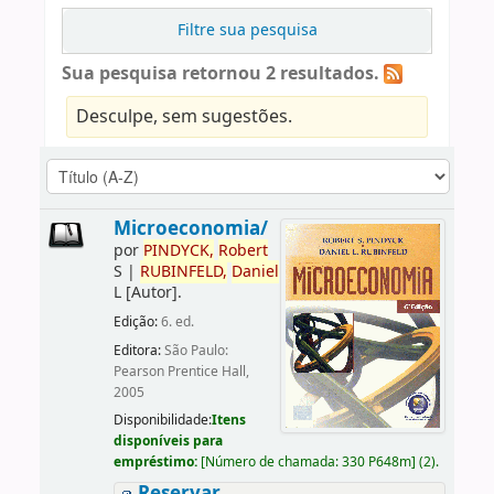
Filtre sua pesquisa
Sua pesquisa retornou 2 resultados.
Desculpe, sem sugestões.
Microeconomia/
por
PINDYCK,
Robert
S
|
RUBINFELD,
Daniel
L
[Autor]
.
Edição:
6. ed.
Editora:
São Paulo:
Pearson Prentice Hall,
2005
Disponibilidade:
Itens
disponíveis para
empréstimo:
[
Número de chamada:
330 P648m
]
(2).
Reservar