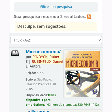
Filtre sua pesquisa
Sua pesquisa retornou 2 resultados.
Desculpe, sem sugestões.
Microeconomia/
por
PINDYCK,
Robert
S
|
RUBINFELD,
Daniel
L
[Autor]
.
Edição:
6. ed.
Editora:
São Paulo:
Pearson Prentice Hall,
2005
Disponibilidade:
Itens
disponíveis para
empréstimo:
[
Número de chamada:
330 P648m
]
(2).
Reservar