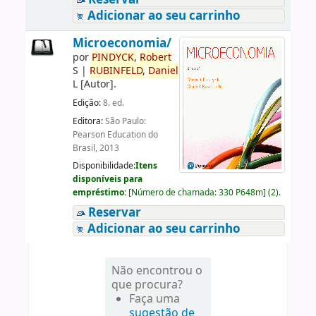
Adicionar ao seu carrinho
Microeconomia/
por
PINDYCK,
Robert
S
|
RUBINFELD,
Daniel
L
[Autor]
.
Edição:
8. ed.
Editora:
São Paulo:
Pearson Education do
Brasil, 2013
Disponibilidade:
Itens
disponíveis para
empréstimo:
[
Número de chamada:
330 P648m
]
(2).
Reservar
Adicionar ao seu carrinho
Não encontrou o
que procura?
Faça uma
sugestão de