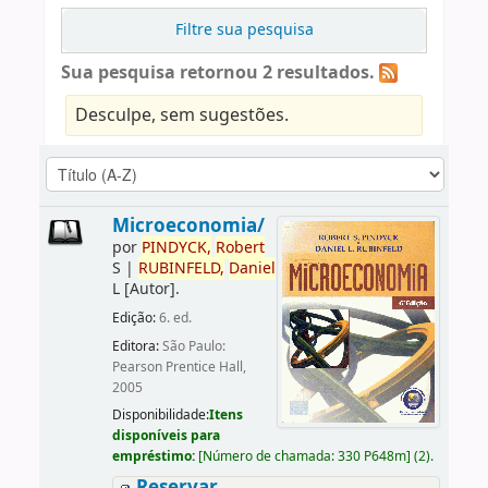
Filtre sua pesquisa
Sua pesquisa retornou 2 resultados.
Desculpe, sem sugestões.
Microeconomia/
por
PINDYCK,
Robert
S
|
RUBINFELD,
Daniel
L
[Autor]
.
Edição:
6. ed.
Editora:
São Paulo:
Pearson Prentice Hall,
2005
Disponibilidade:
Itens
disponíveis para
empréstimo:
[
Número de chamada:
330 P648m
]
(2).
Reservar