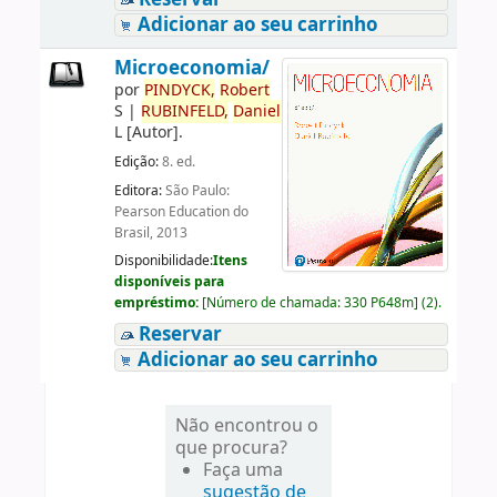
Adicionar ao seu carrinho
Microeconomia/
por
PINDYCK,
Robert
S
|
RUBINFELD,
Daniel
L
[Autor]
.
Edição:
8. ed.
Editora:
São Paulo:
Pearson Education do
Brasil, 2013
Disponibilidade:
Itens
disponíveis para
empréstimo:
[
Número de chamada:
330 P648m
]
(2).
Reservar
Adicionar ao seu carrinho
Não encontrou o
que procura?
Faça uma
sugestão de