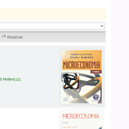
30 P648m
]
(2).