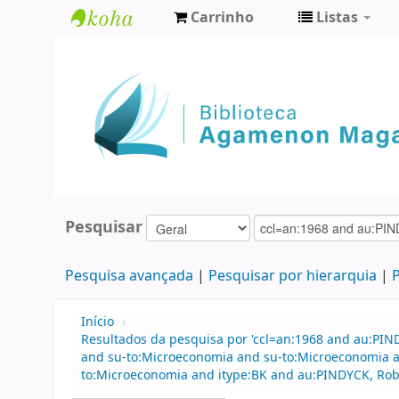
Carrinho
Listas
Biblioteca
Agamenon
Magalhães
Pesquisar
Pesquisa avançada
Pesquisar por hierarquia
P
Início
›
Resultados da pesquisa por 'ccl=an:1968 and au:PIN
and su-to:Microeconomia and su-to:Microeconomia a
to:Microeconomia and itype:BK and au:PINDYCK, Robe