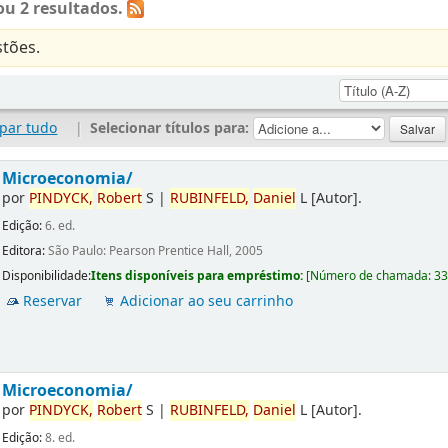
u 2 resultados.
tões.
par tudo
|
Selecionar títulos para:
Microeconomia/
por
PINDYCK,
Robert
S
|
RUBINFELD,
Daniel
L
[Autor]
.
Edição:
6. ed.
Editora:
São Paulo: Pearson Prentice Hall, 2005
Disponibilidade:
Itens disponíveis para empréstimo:
[
Número de chamada:
3
Reservar
Adicionar ao seu carrinho
Microeconomia/
por
PINDYCK,
Robert
S
|
RUBINFELD,
Daniel
L
[Autor]
.
Edição:
8. ed.