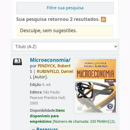
Filtre sua pesquisa
Sua pesquisa retornou 2 resultados.
Desculpe, sem sugestões.
Microeconomia/
por
PINDYCK,
Robert
S
|
RUBINFELD,
Daniel
L
[Autor]
.
Edição:
6. ed.
Editora:
São Paulo:
Pearson Prentice Hall,
2005
Disponibilidade:
Itens
disponíveis para
empréstimo:
[
Número de chamada:
330 P648m
]
(2).
Reservar