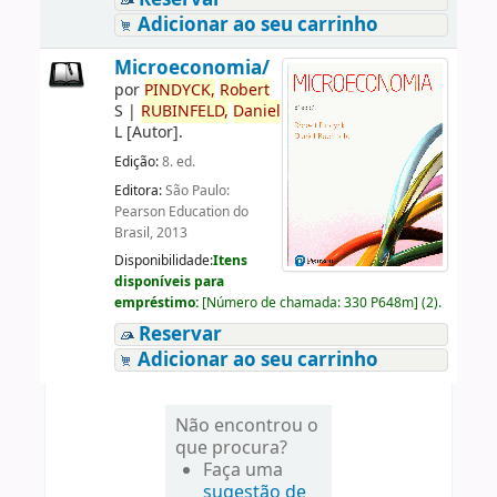
Adicionar ao seu carrinho
Microeconomia/
por
PINDYCK,
Robert
S
|
RUBINFELD,
Daniel
L
[Autor]
.
Edição:
8. ed.
Editora:
São Paulo:
Pearson Education do
Brasil, 2013
Disponibilidade:
Itens
disponíveis para
empréstimo:
[
Número de chamada:
330 P648m
]
(2).
Reservar
Adicionar ao seu carrinho
Não encontrou o
que procura?
Faça uma
sugestão de