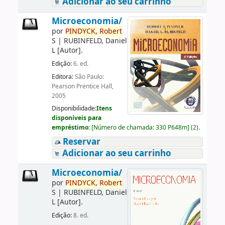
Adicionar ao seu carrinho
Microeconomia/
por
PINDYCK,
Robert
S
|
RUBINFELD, Daniel
L
[Autor]
.
Edição:
6. ed.
Editora:
São Paulo:
Pearson Prentice Hall,
2005
Disponibilidade:
Itens
disponíveis para
empréstimo:
[
Número de chamada:
330 P648m
]
(2).
Reservar
Adicionar ao seu carrinho
Microeconomia/
por
PINDYCK,
Robert
S
|
RUBINFELD, Daniel
L
[Autor]
.
Edição:
8. ed.