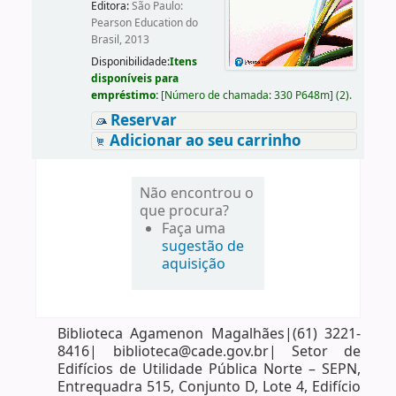
Editora:
São Paulo:
Pearson Education do
Brasil, 2013
Disponibilidade:
Itens
disponíveis para
empréstimo:
[
Número de chamada:
330 P648m
]
(2).
Reservar
Adicionar ao seu carrinho
Não encontrou o
que procura?
Faça uma
sugestão de
aquisição
Biblioteca Agamenon Magalhães|(61) 3221-
8416| biblioteca@cade.gov.br| Setor de
Edifícios de Utilidade Pública Norte – SEPN,
Entrequadra 515, Conjunto D, Lote 4, Edifício