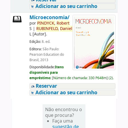
Adicionar ao seu carrinho
Microeconomia/
por
PINDYCK,
Robert
S
|
RUBINFELD,
Daniel
L
[Autor]
.
Edição:
8. ed.
Editora:
São Paulo:
Pearson Education do
Brasil, 2013
Disponibilidade:
Itens
disponíveis para
empréstimo:
[
Número de chamada:
330 P648m
]
(2).
Reservar
Adicionar ao seu carrinho
Não encontrou o
que procura?
Faça uma
sugestão de