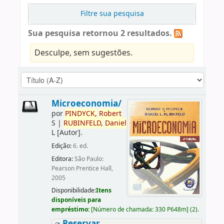
Filtre sua pesquisa
Sua pesquisa retornou 2 resultados.
Desculpe, sem sugestões.
Microeconomia/
por
PINDYCK,
Robert
S
|
RUBINFELD,
Daniel
L
[Autor]
.
Edição:
6. ed.
Editora:
São Paulo:
Pearson Prentice Hall,
2005
Disponibilidade:
Itens
disponíveis para
empréstimo:
[
Número de chamada:
330 P648m
]
(2).
Reservar