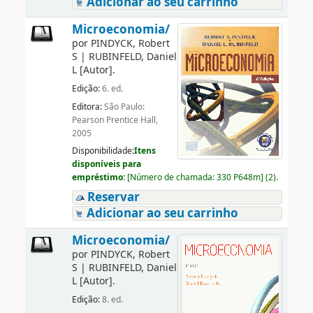
Adicionar ao seu carrinho
Microeconomia/
por
PINDYCK, Robert
S
|
RUBINFELD, Daniel
L
[Autor]
.
Edição:
6. ed.
Editora:
São Paulo:
Pearson Prentice Hall,
2005
Disponibilidade:
Itens
disponíveis para
empréstimo:
[
Número de chamada:
330 P648m
]
(2).
Reservar
Adicionar ao seu carrinho
Microeconomia/
por
PINDYCK, Robert
S
|
RUBINFELD, Daniel
L
[Autor]
.
Edição:
8. ed.