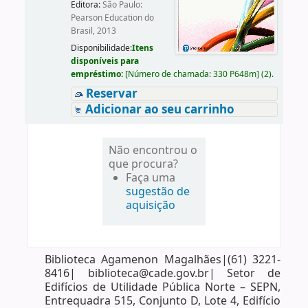
Editora:
São Paulo:
Pearson Education do
Brasil, 2013
Disponibilidade:
Itens
disponíveis para
empréstimo:
[
Número de chamada:
330 P648m
]
(2).
Reservar
Adicionar ao seu carrinho
Não encontrou o
que procura?
Faça uma
sugestão de
aquisição
Biblioteca Agamenon Magalhães|(61) 3221-
8416| biblioteca@cade.gov.br| Setor de
Edifícios de Utilidade Pública Norte – SEPN,
Entrequadra 515, Conjunto D, Lote 4, Edifício