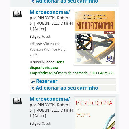
Adicionar ao seu carrinho
Microeconomia/
por
PINDYCK, Robert
S
|
RUBINFELD, Daniel
L
[Autor]
.
Edição:
6. ed.
Editora:
São Paulo:
Pearson Prentice Hall,
2005
Disponibilidade:
Itens
disponíveis para
empréstimo:
[
Número de chamada:
330 P648m
]
(2).
Reservar
Adicionar ao seu carrinho
Microeconomia/
por
PINDYCK, Robert
S
|
RUBINFELD, Daniel
L
[Autor]
.
Edição:
8. ed.