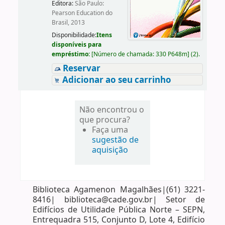
Editora:
São Paulo:
Pearson Education do
Brasil, 2013
Disponibilidade:
Itens
disponíveis para
empréstimo:
[
Número de chamada:
330 P648m
]
(2).
Reservar
Adicionar ao seu carrinho
Não encontrou o
que procura?
Faça uma
sugestão de
aquisição
Biblioteca Agamenon Magalhães|(61) 3221-
8416| biblioteca@cade.gov.br| Setor de
Edifícios de Utilidade Pública Norte – SEPN,
Entrequadra 515, Conjunto D, Lote 4, Edifício