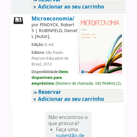
Adicionar ao seu carrinho
Microeconomia/
por
PINDYCK, Robert
S
|
RUBINFELD, Daniel
L
[Autor]
.
Edição:
8. ed.
Editora:
São Paulo:
Pearson Education do
Brasil, 2013
Disponibilidade:
Itens
disponíveis para
empréstimo:
[
Número de chamada:
330 P648m
]
(2).
Reservar
Adicionar ao seu carrinho
Não encontrou o
que procura?
Faça uma
sugestão de