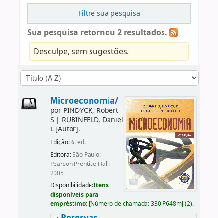
Filtre sua pesquisa
Sua pesquisa retornou 2 resultados.
Desculpe, sem sugestões.
Microeconomia/
por
PINDYCK, Robert
S
|
RUBINFELD, Daniel
L
[Autor]
.
Edição:
6. ed.
Editora:
São Paulo:
Pearson Prentice Hall,
2005
Disponibilidade:
Itens
disponíveis para
empréstimo:
[
Número de chamada:
330 P648m
]
(2).
Reservar