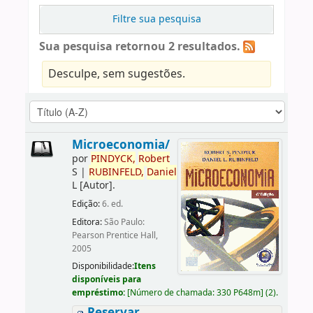
Filtre sua pesquisa
Sua pesquisa retornou 2 resultados.
Desculpe, sem sugestões.
Microeconomia/
por
PINDYCK,
Robert
S
|
RUBINFELD,
Daniel
L
[Autor]
.
Edição:
6. ed.
Editora:
São Paulo:
Pearson Prentice Hall,
2005
Disponibilidade:
Itens
disponíveis para
empréstimo:
[
Número de chamada:
330 P648m
]
(2).
Reservar