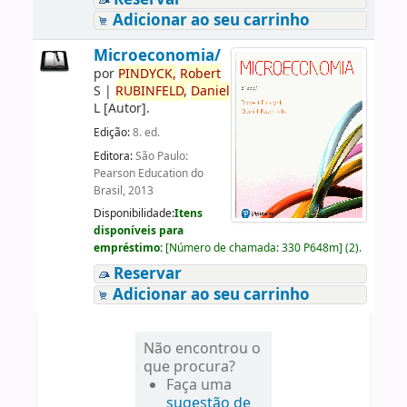
Adicionar ao seu carrinho
Microeconomia/
por
PINDYCK,
Robert
S
|
RUBINFELD,
Daniel
L
[Autor]
.
Edição:
8. ed.
Editora:
São Paulo:
Pearson Education do
Brasil, 2013
Disponibilidade:
Itens
disponíveis para
empréstimo:
[
Número de chamada:
330 P648m
]
(2).
Reservar
Adicionar ao seu carrinho
Não encontrou o
que procura?
Faça uma
sugestão de