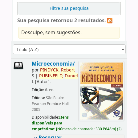
Filtre sua pesquisa
Sua pesquisa retornou 2 resultados.
Desculpe, sem sugestões.
Microeconomia/
por
PINDYCK,
Robert
S
|
RUBINFELD,
Daniel
L
[Autor]
.
Edição:
6. ed.
Editora:
São Paulo:
Pearson Prentice Hall,
2005
Disponibilidade:
Itens
disponíveis para
empréstimo:
[
Número de chamada:
330 P648m
]
(2).
Reservar