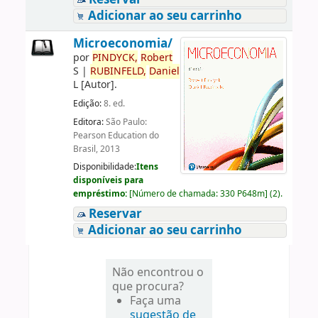
Adicionar ao seu carrinho
Microeconomia/
por
PINDYCK,
Robert
S
|
RUBINFELD,
Daniel
L
[Autor]
.
Edição:
8. ed.
Editora:
São Paulo:
Pearson Education do
Brasil, 2013
Disponibilidade:
Itens
disponíveis para
empréstimo:
[
Número de chamada:
330 P648m
]
(2).
Reservar
Adicionar ao seu carrinho
Não encontrou o
que procura?
Faça uma
sugestão de