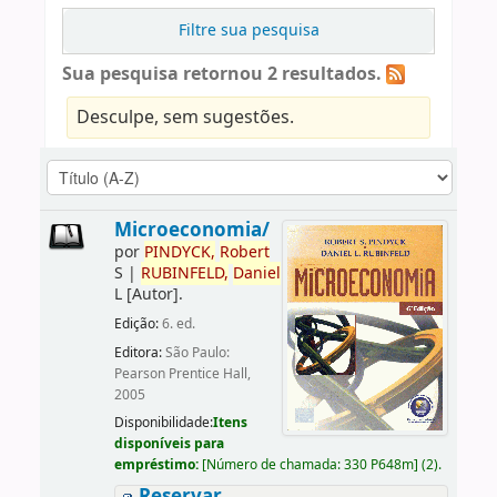
Filtre sua pesquisa
Sua pesquisa retornou 2 resultados.
Desculpe, sem sugestões.
Microeconomia/
por
PINDYCK,
Robert
S
|
RUBINFELD,
Daniel
L
[Autor]
.
Edição:
6. ed.
Editora:
São Paulo:
Pearson Prentice Hall,
2005
Disponibilidade:
Itens
disponíveis para
empréstimo:
[
Número de chamada:
330 P648m
]
(2).
Reservar