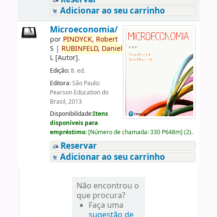
Adicionar ao seu carrinho
Microeconomia/
por
PINDYCK,
Robert
S
|
RUBINFELD,
Daniel
L
[Autor]
.
Edição:
8. ed.
Editora:
São Paulo:
Pearson Education do
Brasil, 2013
Disponibilidade:
Itens
disponíveis para
empréstimo:
[
Número de chamada:
330 P648m
]
(2).
Reservar
Adicionar ao seu carrinho
Não encontrou o
que procura?
Faça uma
sugestão de