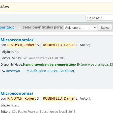
tões.
par tudo
|
Selecionar títulos para:
Microeconomia/
por
PINDYCK,
Robert
S
|
RUBINFELD,
Daniel
L
[Autor]
.
Edição:
6. ed.
Editora:
São Paulo: Pearson Prentice Hall, 2005
Disponibilidade:
Itens disponíveis para empréstimo:
[
Número de chamada:
3
Reservar
Adicionar ao seu carrinho
Microeconomia/
por
PINDYCK,
Robert
S
|
RUBINFELD,
Daniel
L
[Autor]
.
Edição:
8. ed.
Editora:
São Paulo: Pearson Education do Brasil, 2013