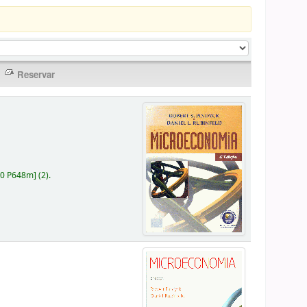
30 P648m
]
(2).