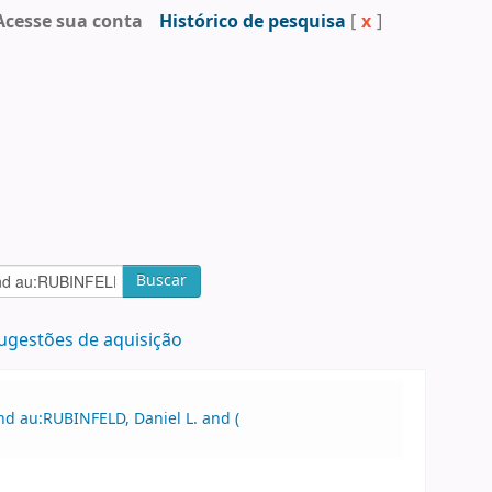
Acesse sua conta
Histórico de pesquisa
[
x
]
Buscar
ugestões de aquisição
nd au:RUBINFELD, Daniel L. and (