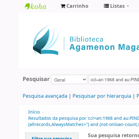
Carrinho
Listas
Biblioteca
Agamenon
Magalhães
Pesquisar
Pesquisa avançada
Pesquisar por hierarquia
P
Início
›
Resultados da pesquisa por 'ccl=an:1968 and au:PIN
(allrecords,AlwaysMatches='') and (not-onloan-count,s
Sua pesquisa retorno
Filtre sua pesquisa