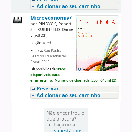
Adicionar ao seu carrinho
Microeconomia/
por
PINDYCK, Robert
S
|
RUBINFELD, Daniel
L
[Autor]
.
Edição:
8. ed.
Editora:
São Paulo:
Pearson Education do
Brasil, 2013
Disponibilidade:
Itens
disponíveis para
empréstimo:
[
Número de chamada:
330 P648m
]
(2).
Reservar
Adicionar ao seu carrinho
Não encontrou o
que procura?
Faça uma
sugestão de