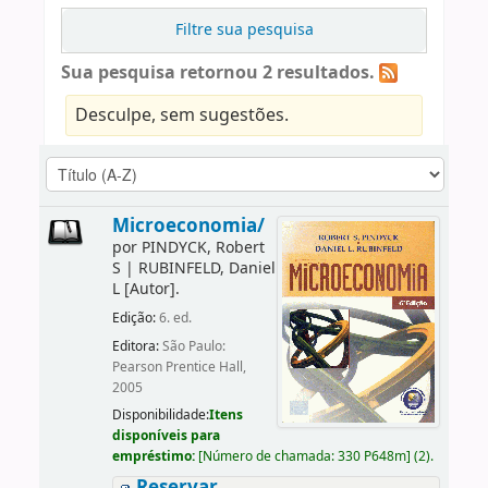
Filtre sua pesquisa
Sua pesquisa retornou 2 resultados.
Desculpe, sem sugestões.
Microeconomia/
por
PINDYCK, Robert
S
|
RUBINFELD, Daniel
L
[Autor]
.
Edição:
6. ed.
Editora:
São Paulo:
Pearson Prentice Hall,
2005
Disponibilidade:
Itens
disponíveis para
empréstimo:
[
Número de chamada:
330 P648m
]
(2).
Reservar