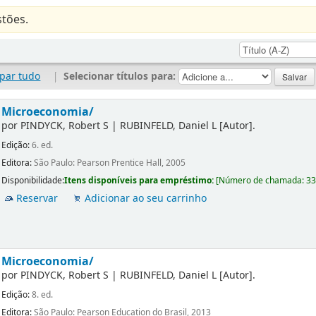
tões.
par tudo
|
Selecionar títulos para:
Microeconomia/
por
PINDYCK, Robert S
|
RUBINFELD, Daniel L
[Autor]
.
Edição:
6. ed.
Editora:
São Paulo: Pearson Prentice Hall, 2005
Disponibilidade:
Itens disponíveis para empréstimo:
[
Número de chamada:
3
Reservar
Adicionar ao seu carrinho
Microeconomia/
por
PINDYCK, Robert S
|
RUBINFELD, Daniel L
[Autor]
.
Edição:
8. ed.
Editora:
São Paulo: Pearson Education do Brasil, 2013