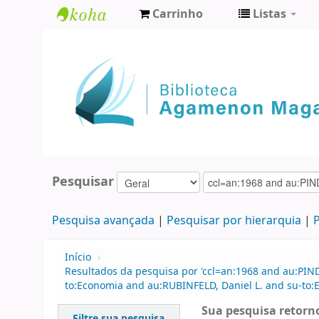
Carrinho
Listas
Biblioteca
Agamenon
Magalhães
Pesquisar
Pesquisa avançada
Pesquisar por hierarquia
P
Início
›
Resultados da pesquisa por 'ccl=an:1968 and au:PIN
to:Economia and au:RUBINFELD, Daniel L. and su-to:
Sua pesquisa retorno
Filtre sua pesquisa