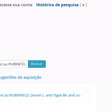
Acesse sua conta
Histórico de pesquisa
[
x
]
Buscar
ugestões de aquisição
nd au:RUBINFELD, Daniel L. and itype:BK and su-