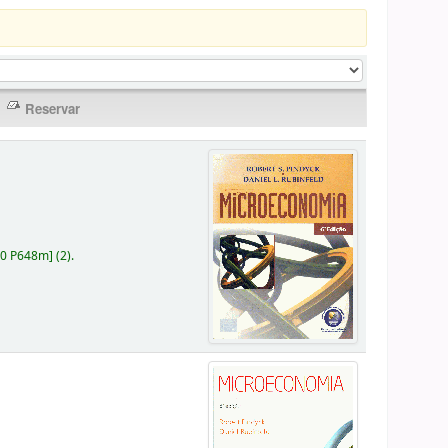
30 P648m
]
(2).