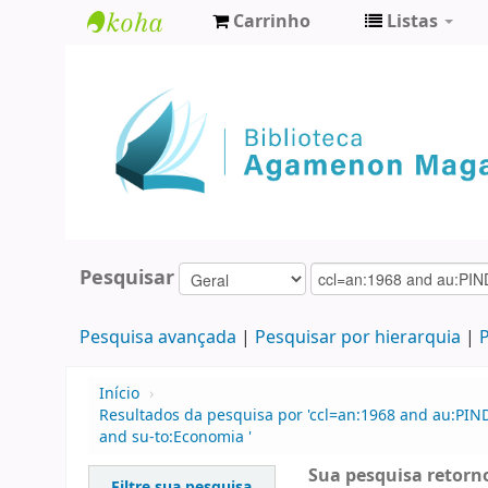
Carrinho
Listas
Biblioteca
Agamenon
Magalhães
Pesquisar
Pesquisa avançada
Pesquisar por hierarquia
P
Início
›
Resultados da pesquisa por 'ccl=an:1968 and au:PIN
and su-to:Economia '
Sua pesquisa retorno
Filtre sua pesquisa