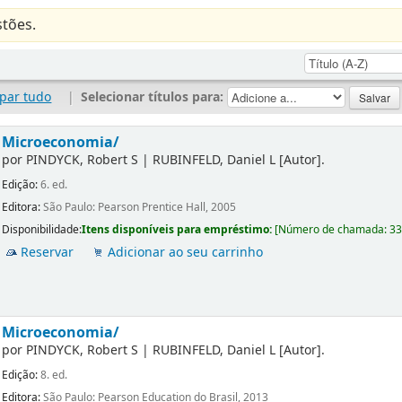
tões.
par tudo
|
Selecionar títulos para:
Microeconomia/
por
PINDYCK, Robert S
|
RUBINFELD, Daniel L
[Autor]
.
Edição:
6. ed.
Editora:
São Paulo: Pearson Prentice Hall, 2005
Disponibilidade:
Itens disponíveis para empréstimo:
[
Número de chamada:
3
Reservar
Adicionar ao seu carrinho
Microeconomia/
por
PINDYCK, Robert S
|
RUBINFELD, Daniel L
[Autor]
.
Edição:
8. ed.
Editora:
São Paulo: Pearson Education do Brasil, 2013