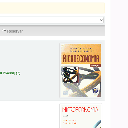
30 P648m
]
(2).