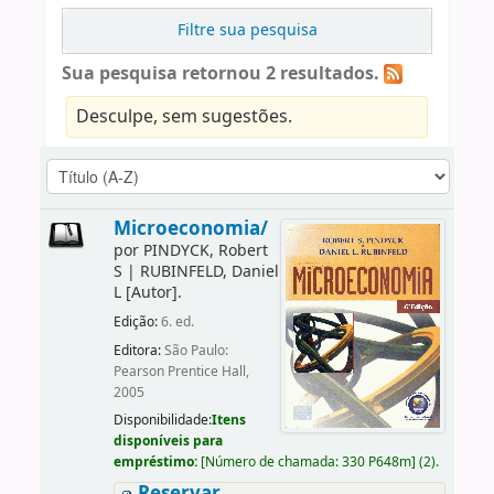
Filtre sua pesquisa
Sua pesquisa retornou 2 resultados.
Desculpe, sem sugestões.
Microeconomia/
por
PINDYCK, Robert
S
|
RUBINFELD, Daniel
L
[Autor]
.
Edição:
6. ed.
Editora:
São Paulo:
Pearson Prentice Hall,
2005
Disponibilidade:
Itens
disponíveis para
empréstimo:
[
Número de chamada:
330 P648m
]
(2).
Reservar