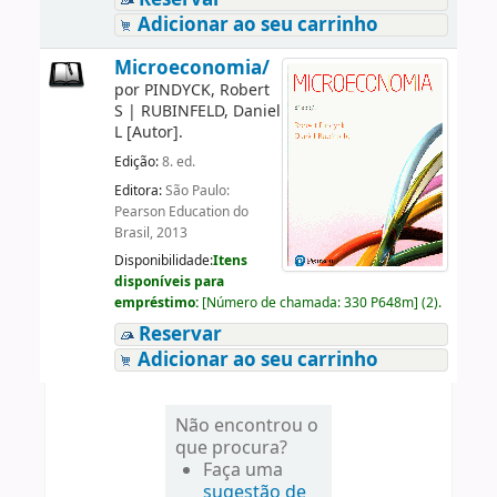
Adicionar ao seu carrinho
Microeconomia/
por
PINDYCK, Robert
S
|
RUBINFELD, Daniel
L
[Autor]
.
Edição:
8. ed.
Editora:
São Paulo:
Pearson Education do
Brasil, 2013
Disponibilidade:
Itens
disponíveis para
empréstimo:
[
Número de chamada:
330 P648m
]
(2).
Reservar
Adicionar ao seu carrinho
Não encontrou o
que procura?
Faça uma
sugestão de