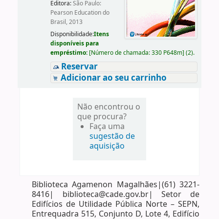
Editora:
São Paulo:
Pearson Education do
Brasil, 2013
Disponibilidade:
Itens
disponíveis para
empréstimo:
[
Número de chamada:
330 P648m
]
(2).
Reservar
Adicionar ao seu carrinho
Não encontrou o
que procura?
Faça uma
sugestão de
aquisição
Biblioteca Agamenon Magalhães|(61) 3221-
8416| biblioteca@cade.gov.br| Setor de
Edifícios de Utilidade Pública Norte – SEPN,
Entrequadra 515, Conjunto D, Lote 4, Edifício