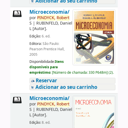
Adicionar ao seu carrinho
Microeconomia/
por
PINDYCK,
Robert
S
|
RUBINFELD, Daniel
L
[Autor]
.
Edição:
6. ed.
Editora:
São Paulo:
Pearson Prentice Hall,
2005
Disponibilidade:
Itens
disponíveis para
empréstimo:
[
Número de chamada:
330 P648m
]
(2).
Reservar
Adicionar ao seu carrinho
Microeconomia/
por
PINDYCK,
Robert
S
|
RUBINFELD, Daniel
L
[Autor]
.
Edição:
8. ed.