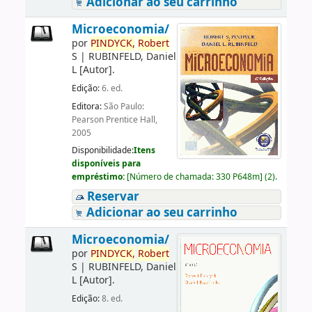
Adicionar ao seu carrinho
Microeconomia/
por
PINDYCK,
Robert
S
|
RUBINFELD, Daniel
L
[Autor]
.
Edição:
6. ed.
Editora:
São Paulo:
Pearson Prentice Hall,
2005
Disponibilidade:
Itens
disponíveis para
empréstimo:
[
Número de chamada:
330 P648m
]
(2).
Reservar
Adicionar ao seu carrinho
Microeconomia/
por
PINDYCK,
Robert
S
|
RUBINFELD, Daniel
L
[Autor]
.
Edição:
8. ed.