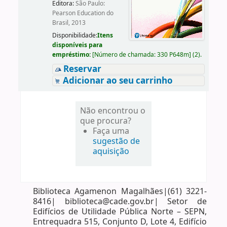
Editora:
São Paulo:
Pearson Education do
Brasil, 2013
Disponibilidade:
Itens
disponíveis para
empréstimo:
[
Número de chamada:
330 P648m
]
(2).
Reservar
Adicionar ao seu carrinho
Não encontrou o
que procura?
Faça uma
sugestão de
aquisição
Biblioteca Agamenon Magalhães|(61) 3221-
8416| biblioteca@cade.gov.br| Setor de
Edifícios de Utilidade Pública Norte – SEPN,
Entrequadra 515, Conjunto D, Lote 4, Edifício