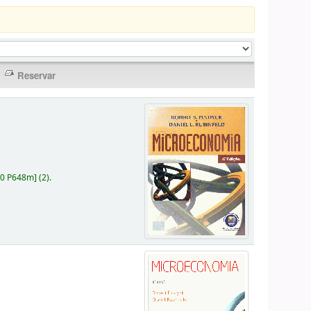
30 P648m
]
(2).