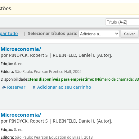
tões.
par tudo
|
Selecionar títulos para:
Microeconomia/
por
PINDYCK, Robert S
|
RUBINFELD, Daniel L
[Autor]
.
Edição:
6. ed.
Editora:
São Paulo: Pearson Prentice Hall, 2005
Disponibilidade:
Itens disponíveis para empréstimo:
[
Número de chamada:
3
Reservar
Adicionar ao seu carrinho
Microeconomia/
por
PINDYCK, Robert S
|
RUBINFELD, Daniel L
[Autor]
.
Edição:
8. ed.
Editora:
São Paulo: Pearson Education do Brasil, 2013