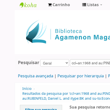
Carrinho
Listas
Biblioteca
Agamenon
Magalhães
Pesquisar
Pesquisa avançada
Pesquisar por hierarquia
P
Início
›
Resultados da pesquisa por 'ccl=an:1968 and au:PIN
au:RUBINFELD, Daniel L. and itype:BK and su-to:Econ
Sua pesquisa retorno
Filtre sua pesquisa