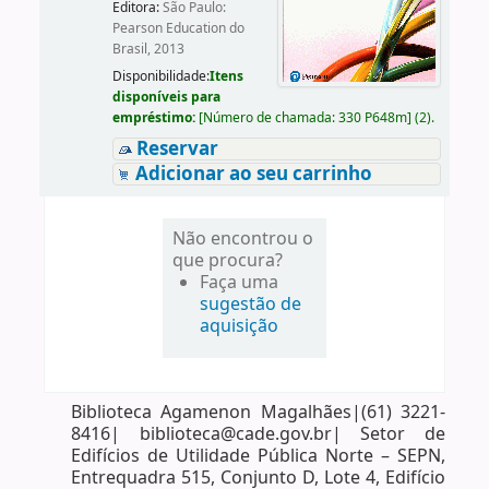
Editora:
São Paulo:
Pearson Education do
Brasil, 2013
Disponibilidade:
Itens
disponíveis para
empréstimo:
[
Número de chamada:
330 P648m
]
(2).
Reservar
Adicionar ao seu carrinho
Não encontrou o
que procura?
Faça uma
sugestão de
aquisição
Biblioteca Agamenon Magalhães|(61) 3221-
8416| biblioteca@cade.gov.br| Setor de
Edifícios de Utilidade Pública Norte – SEPN,
Entrequadra 515, Conjunto D, Lote 4, Edifício