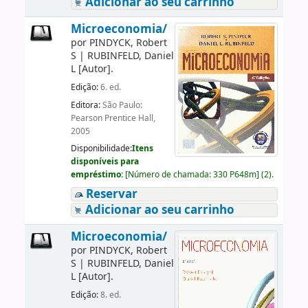
Adicionar ao seu carrinho
Microeconomia/
por
PINDYCK, Robert
S
|
RUBINFELD, Daniel
L
[Autor]
.
Edição:
6. ed.
Editora:
São Paulo:
Pearson Prentice Hall,
2005
Disponibilidade:
Itens
disponíveis para
empréstimo:
[
Número de chamada:
330 P648m
]
(2).
Reservar
Adicionar ao seu carrinho
Microeconomia/
por
PINDYCK, Robert
S
|
RUBINFELD, Daniel
L
[Autor]
.
Edição:
8. ed.