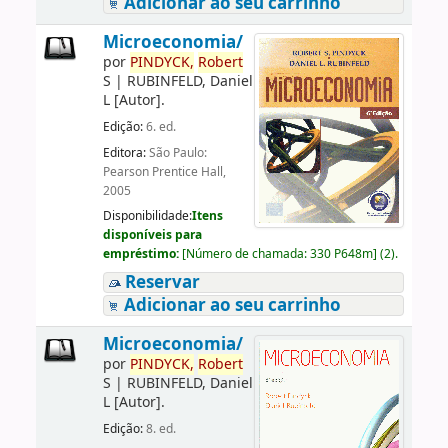
Adicionar ao seu carrinho
Microeconomia/
por
PINDYCK,
Robert
S
|
RUBINFELD, Daniel
L
[Autor]
.
Edição:
6. ed.
Editora:
São Paulo:
Pearson Prentice Hall,
2005
Disponibilidade:
Itens
disponíveis para
empréstimo:
[
Número de chamada:
330 P648m
]
(2).
Reservar
Adicionar ao seu carrinho
Microeconomia/
por
PINDYCK,
Robert
S
|
RUBINFELD, Daniel
L
[Autor]
.
Edição:
8. ed.