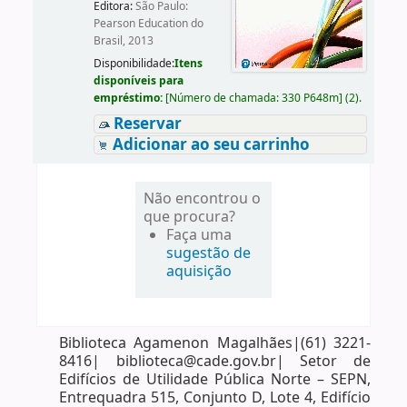
Editora:
São Paulo:
Pearson Education do
Brasil, 2013
Disponibilidade:
Itens
disponíveis para
empréstimo:
[
Número de chamada:
330 P648m
]
(2).
Reservar
Adicionar ao seu carrinho
Não encontrou o
que procura?
Faça uma
sugestão de
aquisição
Biblioteca Agamenon Magalhães|(61) 3221-
8416| biblioteca@cade.gov.br| Setor de
Edifícios de Utilidade Pública Norte – SEPN,
Entrequadra 515, Conjunto D, Lote 4, Edifício