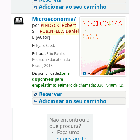
Adicionar ao seu carrinho
Microeconomia/
por
PINDYCK,
Robert
S
|
RUBINFELD,
Daniel
L
[Autor]
.
Edição:
8. ed.
Editora:
São Paulo:
Pearson Education do
Brasil, 2013
Disponibilidade:
Itens
disponíveis para
empréstimo:
[
Número de chamada:
330 P648m
]
(2).
Reservar
Adicionar ao seu carrinho
Não encontrou o
que procura?
Faça uma
sugestão de