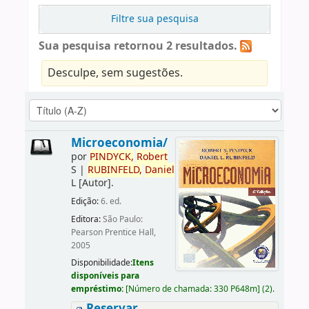
Filtre sua pesquisa
Sua pesquisa retornou 2 resultados.
Desculpe, sem sugestões.
Microeconomia/
por
PINDYCK,
Robert
S
|
RUBINFELD,
Daniel
L
[Autor]
.
Edição:
6. ed.
Editora:
São Paulo:
Pearson Prentice Hall,
2005
Disponibilidade:
Itens
disponíveis para
empréstimo:
[
Número de chamada:
330 P648m
]
(2).
Reservar