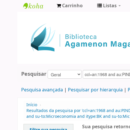
Carrinho
Listas
Biblioteca
Agamenon
Magalhães
Pesquisar
Pesquisa avançada
Pesquisar por hierarquia
P
Início
›
Resultados da pesquisa por 'ccl=an:1968 and au:PIN
and su-to:Microeconomia and itype:BK and su-to:Mic
Sua pesquisa retorno
Filtre sua pesquisa