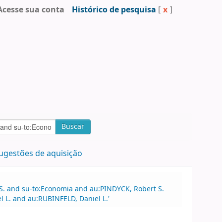
Acesse sua conta
Histórico de pesquisa
[
x
]
Buscar
ugestões de aquisição
S. and su-to:Economia and au:PINDYCK, Robert S.
 L. and au:RUBINFELD, Daniel L.'