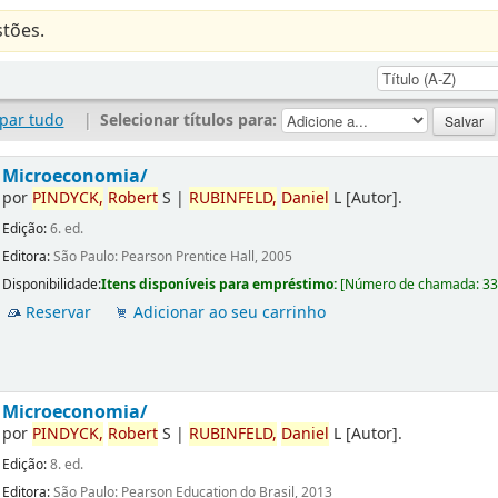
tões.
par tudo
|
Selecionar títulos para:
Microeconomia/
por
PINDYCK,
Robert
S
|
RUBINFELD,
Daniel
L
[Autor]
.
Edição:
6. ed.
Editora:
São Paulo: Pearson Prentice Hall, 2005
Disponibilidade:
Itens disponíveis para empréstimo:
[
Número de chamada:
3
Reservar
Adicionar ao seu carrinho
Microeconomia/
por
PINDYCK,
Robert
S
|
RUBINFELD,
Daniel
L
[Autor]
.
Edição:
8. ed.
Editora:
São Paulo: Pearson Education do Brasil, 2013