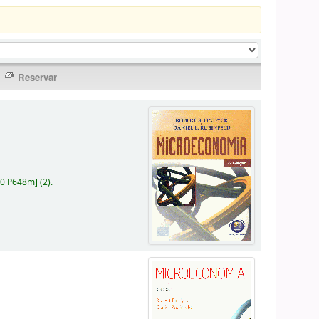
30 P648m
]
(2).