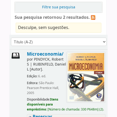
Filtre sua pesquisa
Sua pesquisa retornou 2 resultados.
Desculpe, sem sugestões.
Microeconomia/
por
PINDYCK, Robert
S
|
RUBINFELD, Daniel
L
[Autor]
.
Edição:
6. ed.
Editora:
São Paulo:
Pearson Prentice Hall,
2005
Disponibilidade:
Itens
disponíveis para
empréstimo:
[
Número de chamada:
330 P648m
]
(2).
Reservar