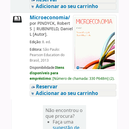
Adicionar ao seu carrinho
Microeconomia/
por
PINDYCK, Robert
S
|
RUBINFELD, Daniel
L
[Autor]
.
Edição:
8. ed.
Editora:
São Paulo:
Pearson Education do
Brasil, 2013
Disponibilidade:
Itens
disponíveis para
empréstimo:
[
Número de chamada:
330 P648m
]
(2).
Reservar
Adicionar ao seu carrinho
Não encontrou o
que procura?
Faça uma
sugestão de