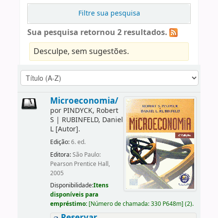
Filtre sua pesquisa
Sua pesquisa retornou 2 resultados.
Desculpe, sem sugestões.
Microeconomia/
por
PINDYCK, Robert
S
|
RUBINFELD, Daniel
L
[Autor]
.
Edição:
6. ed.
Editora:
São Paulo:
Pearson Prentice Hall,
2005
Disponibilidade:
Itens
disponíveis para
empréstimo:
[
Número de chamada:
330 P648m
]
(2).
Reservar