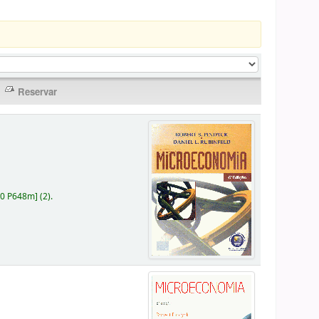
30 P648m
]
(2).