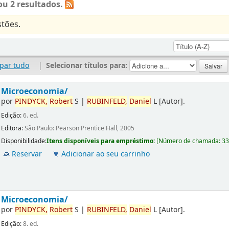
u 2 resultados.
tões.
par tudo
|
Selecionar títulos para:
Microeconomia/
por
PINDYCK,
Robert
S
|
RUBINFELD,
Daniel
L
[Autor]
.
Edição:
6. ed.
Editora:
São Paulo: Pearson Prentice Hall, 2005
Disponibilidade:
Itens disponíveis para empréstimo:
[
Número de chamada:
3
Reservar
Adicionar ao seu carrinho
Microeconomia/
por
PINDYCK,
Robert
S
|
RUBINFELD,
Daniel
L
[Autor]
.
Edição:
8. ed.