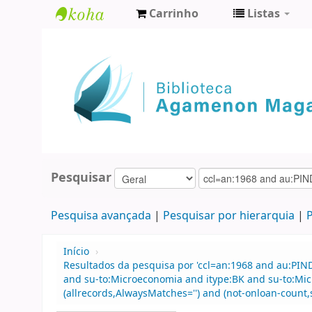
Carrinho
Listas
Biblioteca
Agamenon
Magalhães
Pesquisar
Pesquisa avançada
Pesquisar por hierarquia
P
Início
›
Resultados da pesquisa por 'ccl=an:1968 and au:PIN
and su-to:Microeconomia and itype:BK and su-to:Mic
(allrecords,AlwaysMatches='') and (not-onloan-count,s