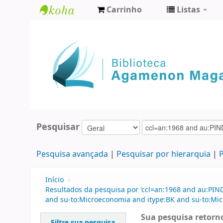
Carrinho
Listas
Biblioteca
Agamenon
Magalhães
Pesquisar
Pesquisa avançada
Pesquisar por hierarquia
P
Início
›
Resultados da pesquisa por 'ccl=an:1968 and au:PIN
and su-to:Microeconomia and itype:BK and su-to:Mic
Sua pesquisa retorno
Filtre sua pesquisa