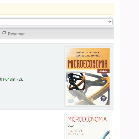
30 P648m
]
(2).