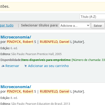
tões.
par tudo
|
Selecionar títulos para:
Microeconomia/
por
PINDYCK,
Robert
S
|
RUBINFELD,
Daniel
L
[Autor]
.
Edição:
6. ed.
Editora:
São Paulo: Pearson Prentice Hall, 2005
Disponibilidade:
Itens disponíveis para empréstimo:
[
Número de chamada:
3
Reservar
Adicionar ao seu carrinho
Microeconomia/
por
PINDYCK,
Robert
S
|
RUBINFELD,
Daniel
L
[Autor]
.
Edição:
8. ed.
Editora:
São Paulo: Pearson Education do Brasil, 2013