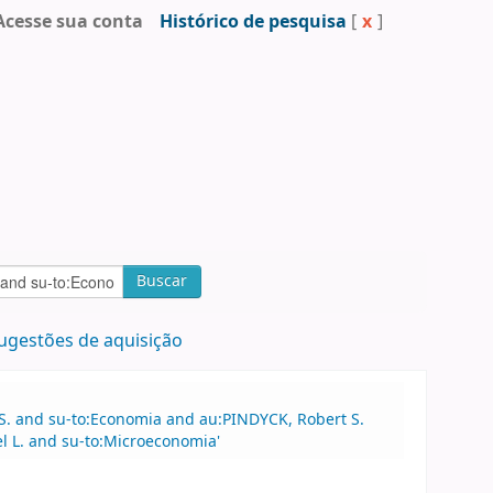
Acesse sua conta
Histórico de pesquisa
[
x
]
Buscar
ugestões de aquisição
S. and su-to:Economia and au:PINDYCK, Robert S.
l L. and su-to:Microeconomia'