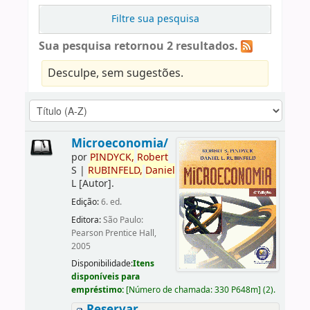
Filtre sua pesquisa
Sua pesquisa retornou 2 resultados.
Desculpe, sem sugestões.
Microeconomia/
por
PINDYCK,
Robert
S
|
RUBINFELD,
Daniel
L
[Autor]
.
Edição:
6. ed.
Editora:
São Paulo:
Pearson Prentice Hall,
2005
Disponibilidade:
Itens
disponíveis para
empréstimo:
[
Número de chamada:
330 P648m
]
(2).
Reservar