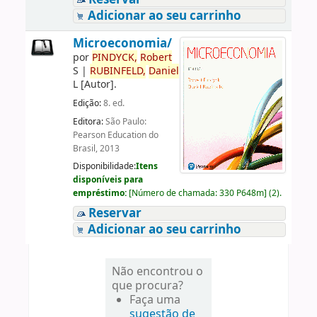
Adicionar ao seu carrinho
Microeconomia/
por
PINDYCK,
Robert
S
|
RUBINFELD,
Daniel
L
[Autor]
.
Edição:
8. ed.
Editora:
São Paulo:
Pearson Education do
Brasil, 2013
Disponibilidade:
Itens
disponíveis para
empréstimo:
[
Número de chamada:
330 P648m
]
(2).
Reservar
Adicionar ao seu carrinho
Não encontrou o
que procura?
Faça uma
sugestão de