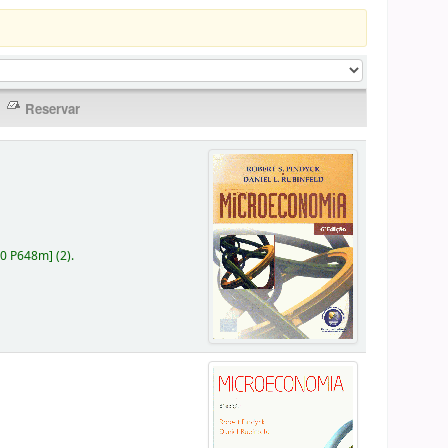
30 P648m
]
(2).