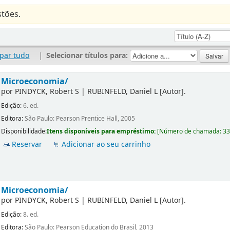
tões.
par tudo
|
Selecionar títulos para:
Microeconomia/
por
PINDYCK, Robert S
|
RUBINFELD, Daniel L
[Autor]
.
Edição:
6. ed.
Editora:
São Paulo: Pearson Prentice Hall, 2005
Disponibilidade:
Itens disponíveis para empréstimo:
[
Número de chamada:
3
Reservar
Adicionar ao seu carrinho
Microeconomia/
por
PINDYCK, Robert S
|
RUBINFELD, Daniel L
[Autor]
.
Edição:
8. ed.
Editora:
São Paulo: Pearson Education do Brasil, 2013