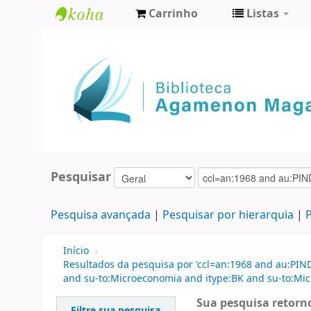
Carrinho
Listas
Biblioteca
Agamenon
Magalhães
Pesquisar
Pesquisa avançada
Pesquisar por hierarquia
P
Início
›
Resultados da pesquisa por 'ccl=an:1968 and au:PIN
and su-to:Microeconomia and itype:BK and su-to:Mi
Sua pesquisa retorno
Filtre sua pesquisa