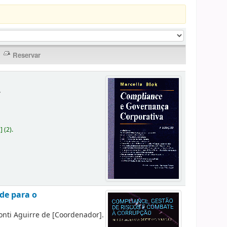
.
c
]
(2).
de para o
onti Aguirre de
[Coordenador]
.