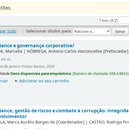
tões.
par tudo
|
Selecionar títulos para:
ance e governança corporativa/
K, Marcella
|
NÓBREGA, Antonio Carlos Vasconcellos
[Prefaciador]
. ed. at.
io de Janeiro: Freitas Bastos, 2020
lidade:
Itens disponíveis para empréstimo:
[
Número de chamada:
658.4 B652
rvar
Adicionar ao seu carrinho
ance, gestão de riscos e combate à corrupção: integrida
volvimento/
LA, Marco Aurélio Borges de
[Coordenador]
|
CASTRO, Rodrigo Pir