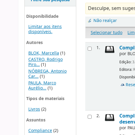
Desculpe, sem suges
Disponibilidade
Não realçar
Limitar aos itens
disponíveis.
Selecionar tudo
Lim
Autores
Compli
1.
BLOK, Marcella
(1)
por
BLO
CASTRO, Rodrigo
Edição:
3
Piro...
(1)
Editora:
R
NÓBREGA, Antonio
Car...
(1)
Disponibi
PAULA, Marco
Rese
Aurélio...
(1)
Tipos de materiais
Livros
(2)
Compli
2.
Assuntos
desen
por
PAU
Compliance
(2)