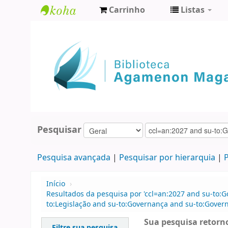
Carrinho
Listas
Biblioteca
Agamenon
Magalhães
Pesquisar
Pesquisa avançada
Pesquisar por hierarquia
P
Início
›
Resultados da pesquisa por 'ccl=an:2027 and su-to:
to:Legislação and su-to:Governança and su-to:Govern
Sua pesquisa retorno
Filtre sua pesquisa