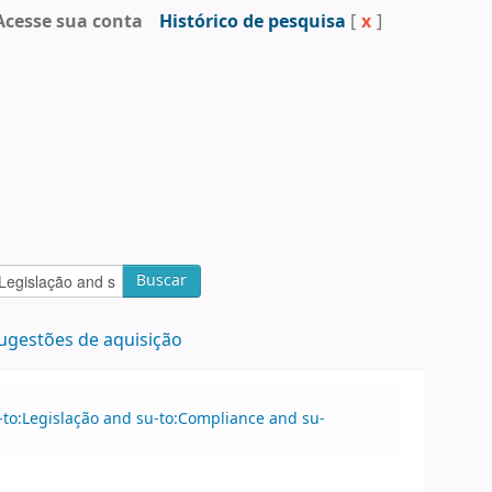
Acesse sua conta
Histórico de pesquisa
[
x
]
Buscar
ugestões de aquisição
-to:Legislação and su-to:Compliance and su-