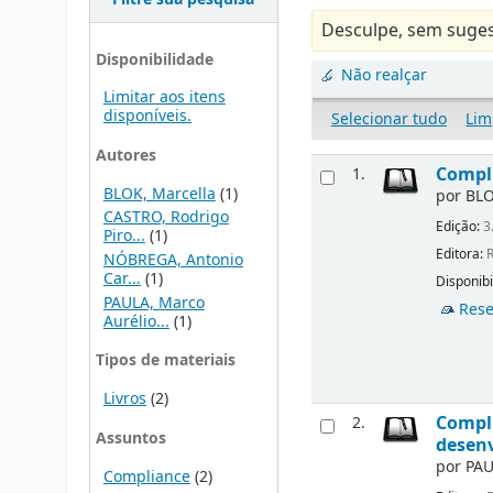
Desculpe, sem suges
Disponibilidade
Não realçar
Limitar aos itens
disponíveis.
Selecionar tudo
Lim
Autores
Compli
1.
BLOK, Marcella
(1)
por
BLO
CASTRO, Rodrigo
Edição:
3
Piro...
(1)
Editora:
R
NÓBREGA, Antonio
Car...
(1)
Disponibi
PAULA, Marco
Rese
Aurélio...
(1)
Tipos de materiais
Livros
(2)
Compli
2.
Assuntos
desen
por
PAU
Compliance
(2)