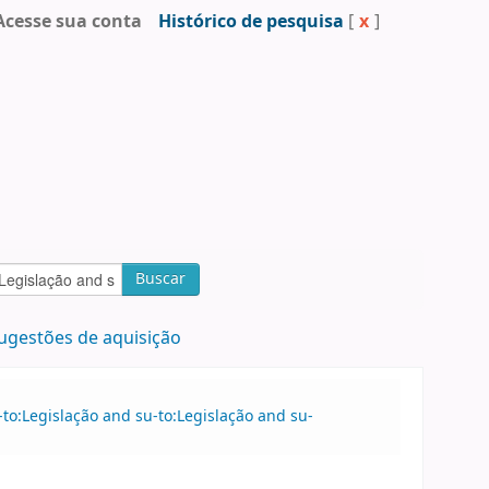
Acesse sua conta
Histórico de pesquisa
[
x
]
Buscar
ugestões de aquisição
to:Legislação and su-to:Legislação and su-