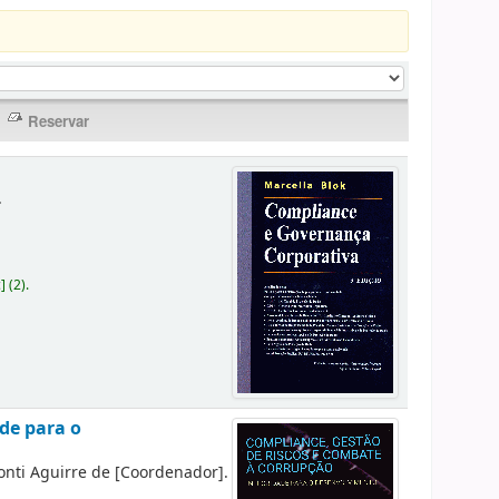
.
c
]
(2).
de para o
onti Aguirre de
[Coordenador]
.