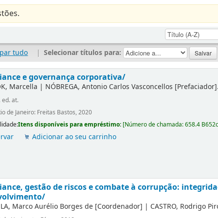
tões.
par tudo
|
Selecionar títulos para:
ance e governança corporativa/
K, Marcella
|
NÓBREGA, Antonio Carlos Vasconcellos
[Prefaciador]
. ed. at.
io de Janeiro: Freitas Bastos, 2020
lidade:
Itens disponíveis para empréstimo:
[
Número de chamada:
658.4 B652
rvar
Adicionar ao seu carrinho
ance, gestão de riscos e combate à corrupção: integrida
volvimento/
LA, Marco Aurélio Borges de
[Coordenador]
|
CASTRO, Rodrigo Pir