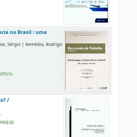
cia no Brasil : uma
or, Sérgio
|
Remédio, Rodrigo
637
]
(1).
o? /
6
142i
]
(2).