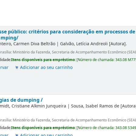
sse público: critérios para consideração em processos de
umping/
teiro, Carmen Diva Beltrão
|
Galvão, Letícia Andreoli
[Autora]
.
rasília: Ministério da Fazenda, Secretaria de Acompanhamento Econômico (SEA
lidade:
Itens disponíveis para empréstimo:
[
Número de chamada:
343.08 M77
rvar
Adicionar ao seu carrinho
gias de dumping /
midt, Cristiane Alkmin Junqueira
|
Sousa, Isabel Ramos de
[Autora
rasília: Ministério da Fazenda, Secretaria de Acompanhamento Econômico (SEA
lidade:
Itens disponíveis para empréstimo:
[
Número de chamada:
343.08 S349
rvar
Adicionar ao seu carrinho