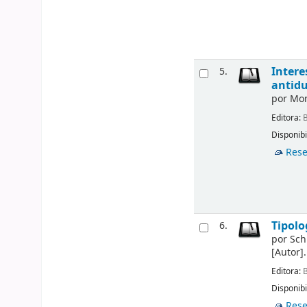
Intere
5.
antid
por
Mon
Editora:
B
Disponibi
Rese
Tipolo
6.
por
Sch
[Autor]
.
Editora:
B
Disponibi
Rese