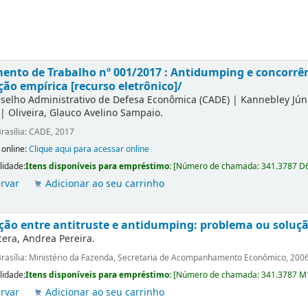
nto de Trabalho nº 001/2017 : Antidumping e concorrên
ção empírica [recurso eletrônico]/
selho Administrativo de Defesa Econômica (CADE)
|
Kannebley Júni
|
Oliveira, Glauco Avelino Sampaio.
rasília: CADE, 2017
 online:
Clique aqui para acessar online
lidade:
Itens disponíveis para empréstimo:
[
Número de chamada:
341.3787 D
rvar
Adicionar ao seu carrinho
ção entre antitruste e antidumping: problema ou soluçã
era, Andrea Pereira.
rasília: Ministério da Fazenda, Secretaria de Acompanhamento Econômico, 200
lidade:
Itens disponíveis para empréstimo:
[
Número de chamada:
341.3787 M
rvar
Adicionar ao seu carrinho