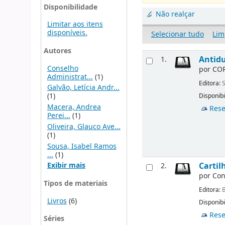
Disponibilidade
Não realçar
Limitar aos itens
disponíveis.
Selecionar tudo
Lim
Autores
Antidu
1.
Conselho
por
COR
Administrat...
(1)
Editora:
S
Galvão, Letícia Andr...
(1)
Disponibi
Macera, Andrea
Rese
Perei...
(1)
Oliveira, Glauco Ave...
(1)
Sousa, Isabel Ramos
...
(1)
Exibir mais
Carti
2.
por
Con
Tipos de materiais
Editora:
B
Livros
(6)
Disponibi
Rese
Séries