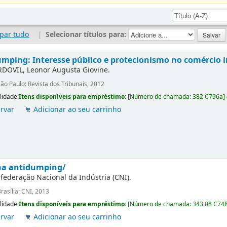
par tudo
|
Selecionar títulos para:
mping: Interesse público e protecionismo no comércio i
DOVIL, Leonor Augusta Giovine.
ão Paulo: Revista dos Tribunais, 2012
lidade:
Itens disponíveis para empréstimo:
[
Número de chamada:
382 C796a
]
rvar
Adicionar ao seu carrinho
lha antidumping/
federação Nacional da Indústria (CNI).
rasília: CNI, 2013
lidade:
Itens disponíveis para empréstimo:
[
Número de chamada:
343.08 C74
rvar
Adicionar ao seu carrinho