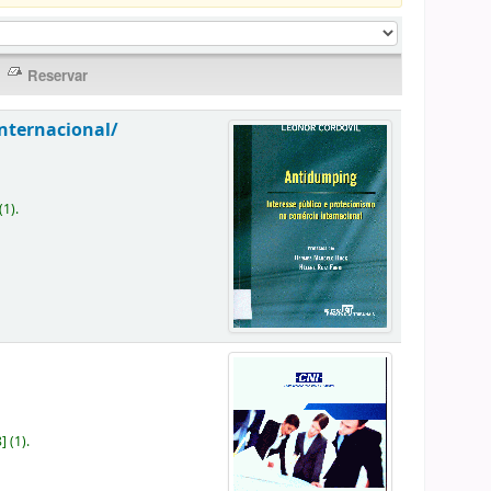
nternacional/
(1).
8
]
(1).