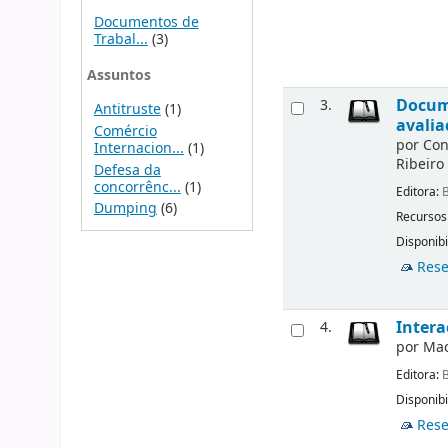
Documentos de
Trabal...
(3)
Assuntos
Docume
3.
Antitruste
(1)
avalia
Comércio
por
Con
Internacion...
(1)
Ribeiro
Defesa da
concorrênc...
(1)
Editora:
B
Dumping
(6)
Recursos
Disponibi
Rese
Intera
4.
por
Mac
Editora:
B
Disponibi
Rese