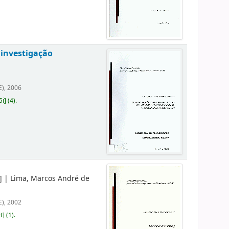
 investigação
E), 2006
5i
]
(4).
]
|
Lima, Marcos André de
E), 2002
t
]
(1).