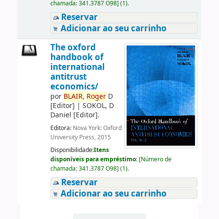
chamada:
341.3787 O98
]
(1).
Reservar
Adicionar ao seu carrinho
The oxford
handbook of
international
antitrust
economics/
por
BLAIR,
Roger
D
[Editor]
|
SOKOL, D
Daniel
[Editor]
.
Editora:
Nova York: Oxford
University Press, 2015
Disponibilidade:
Itens
disponíveis para empréstimo:
[
Número de
chamada:
341.3787 O98
]
(1).
Reservar
Adicionar ao seu carrinho