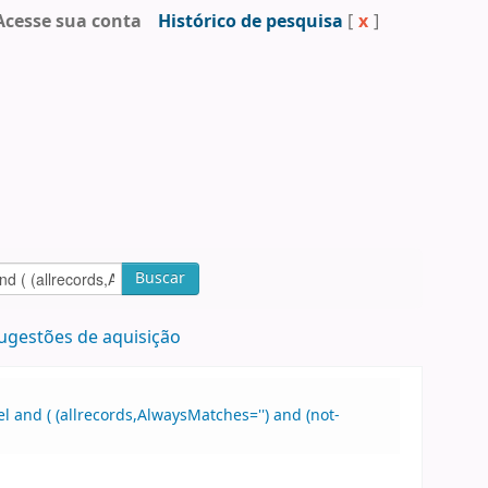
Acesse sua conta
Histórico de pesquisa
[
x
]
Buscar
ugestões de aquisição
 and ( (allrecords,AlwaysMatches='') and (not-