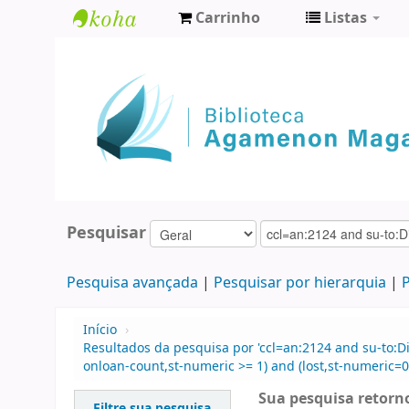
Carrinho
Listas
Biblioteca
Agamenon
Magalhães
Pesquisar
Pesquisa avançada
Pesquisar por hierarquia
P
Início
›
Resultados da pesquisa por 'ccl=an:2124 and su-to:Di
onloan-count,st-numeric >= 1) and (lost,st-numeric=0)
Sua pesquisa retorno
Filtre sua pesquisa