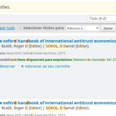
tões.
par tudo
|
Selecionar títulos para:
e oxfor
d
han
d
book of international antitrust economics
r
BLAIR, Roger
D
[E
d
itor]
|
SOKOL,
D
D
aniel
[E
d
itor]
.
tora:
Nova York: Oxfor
d
University Press, 2015
ponibili
d
a
d
e:
Itens
d
isponíveis para empréstimo:
[
Número
d
e chama
d
a:
341.3
Reservar
Adicionar ao seu carrinho
e oxfor
d
han
d
book of international antitrust economics
r
BLAIR, Roger
D
[E
d
itor]
|
SOKOL,
D
D
aniel
[E
d
itor]
.
tora:
Nova York: Oxfor
d
University Press, 2015