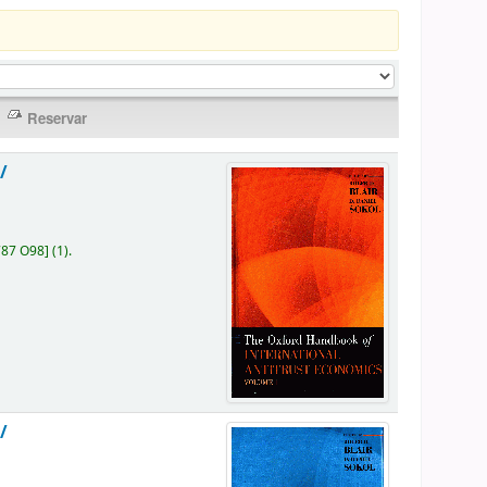
/
787 O98
]
(1).
/