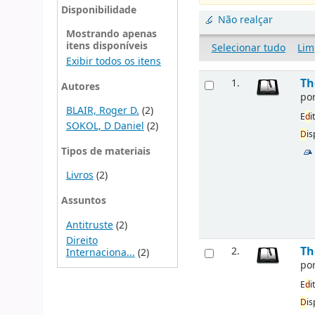
Disponibilidade
Não realçar
Mostrando apenas
itens disponíveis
Selecionar tudo
Lim
Exibir todos os itens
Th
1.
Autores
po
BLAIR, Roger D.
(2)
E
d
i
SOKOL, D Daniel
(2)
D
is
Tipos de materiais
Livros
(2)
Assuntos
Antitruste
(2)
Direito
Th
2.
Internaciona...
(2)
po
E
d
i
D
is