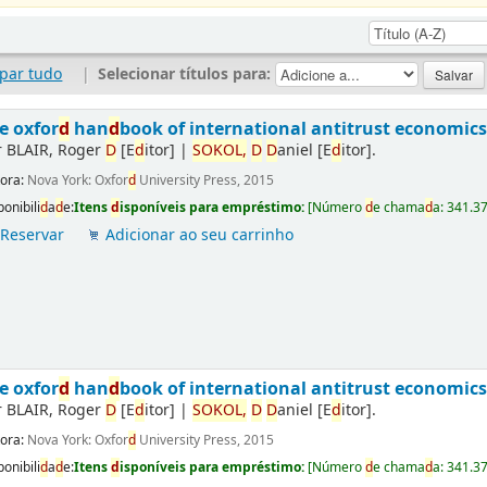
par tudo
|
Selecionar títulos para:
e oxfor
d
han
d
book of international antitrust economics
r
BLAIR, Roger
D
[E
d
itor]
|
SOKOL,
D
D
aniel
[E
d
itor]
.
tora:
Nova York: Oxfor
d
University Press, 2015
ponibili
d
a
d
e:
Itens
d
isponíveis para empréstimo:
[
Número
d
e chama
d
a:
341.3
Reservar
Adicionar ao seu carrinho
e oxfor
d
han
d
book of international antitrust economics
r
BLAIR, Roger
D
[E
d
itor]
|
SOKOL,
D
D
aniel
[E
d
itor]
.
tora:
Nova York: Oxfor
d
University Press, 2015
ponibili
d
a
d
e:
Itens
d
isponíveis para empréstimo:
[
Número
d
e chama
d
a:
341.3