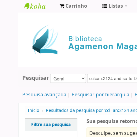
Carrinho
Listas
Biblioteca
Agamenon
Magalhães
Pesquisar
Pesquisa avançada
Pesquisar por hierarquia
P
Início
›
Resultados da pesquisa por 'ccl=an:2124 and
Sua pesquisa retorno
Filtre sua pesquisa
Desculpe, sem suges