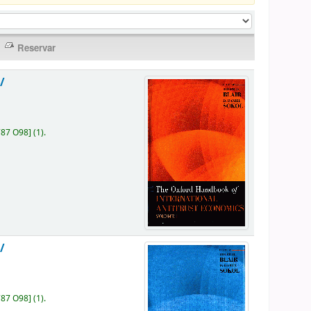
/
787 O98
]
(1).
/
787 O98
]
(1).