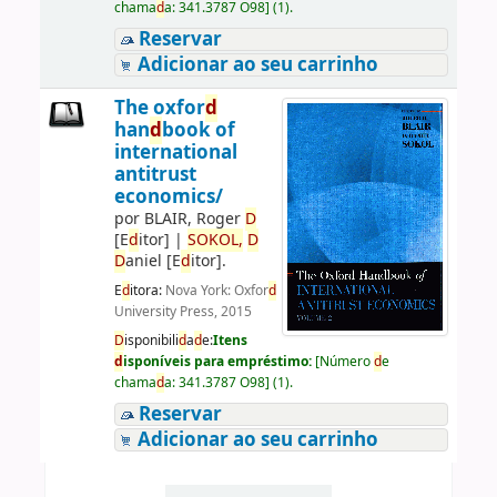
chama
d
a:
341.3787 O98
]
(1).
Reservar
Adicionar ao seu carrinho
The oxfor
d
han
d
book of
international
antitrust
economics/
por
BLAIR, Roger
D
[E
d
itor]
|
SOKOL,
D
D
aniel
[E
d
itor]
.
E
d
itora:
Nova York: Oxfor
d
University Press, 2015
D
isponibili
d
a
d
e:
Itens
d
isponíveis para empréstimo:
[
Número
d
e
chama
d
a:
341.3787 O98
]
(1).
Reservar
Adicionar ao seu carrinho