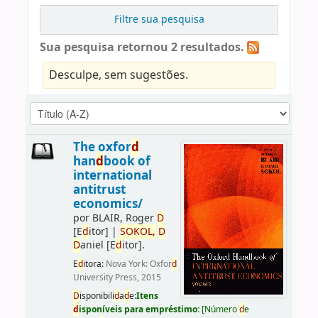
Filtre sua pesquisa
Sua pesquisa retornou 2 resultados.
Desculpe, sem sugestões.
The oxfor
d
han
d
book of
international
antitrust
economics/
por
BLAIR, Roger
D
[E
d
itor]
|
SOKOL,
D
D
aniel
[E
d
itor]
.
E
d
itora:
Nova York: Oxfor
d
University Press, 2015
D
isponibili
d
a
d
e:
Itens
d
isponíveis para empréstimo:
[
Número
d
e