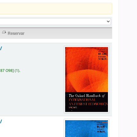
/
787 O98
]
(1).
/