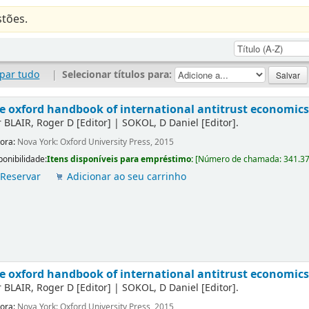
tões.
par tudo
|
Selecionar títulos para:
e oxford handbook of international antitrust economics
r
BLAIR, Roger D
[Editor]
|
SOKOL, D Daniel
[Editor]
.
tora:
Nova York: Oxford University Press, 2015
ponibilidade:
Itens disponíveis para empréstimo:
[
Número de chamada:
341.3
Reservar
Adicionar ao seu carrinho
e oxford handbook of international antitrust economics
r
BLAIR, Roger D
[Editor]
|
SOKOL, D Daniel
[Editor]
.
tora:
Nova York: Oxford University Press, 2015