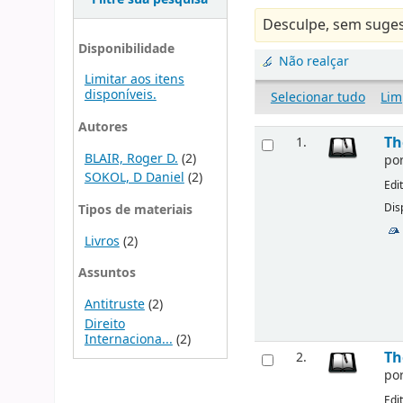
Desculpe, sem suges
Disponibilidade
Não realçar
Limitar aos itens
disponíveis.
Selecionar tudo
Lim
Autores
Th
1.
BLAIR, Roger D.
(2)
po
SOKOL, D Daniel
(2)
Edi
Dis
Tipos de materiais
Livros
(2)
Assuntos
Antitruste
(2)
Direito
Internaciona...
(2)
Th
2.
po
Edi