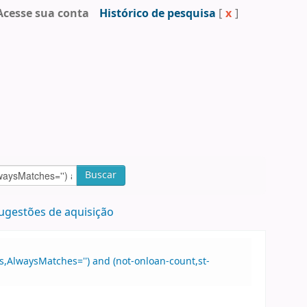
Acesse sua conta
Histórico de pesquisa
[
x
]
Buscar
ugestões de aquisição
ds,AlwaysMatches='') and (not-onloan-count,st-