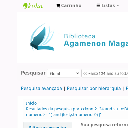
Carrinho
Listas
Biblioteca
Agamenon
Magalhães
Pesquisar
Pesquisa avançada
Pesquisar por hierarquia
P
Início
›
Resultados da pesquisa por 'ccl=an:2124 and su-to:Di
numeric >= 1) and (lost,st-numeric=0) )'
Sua pesquisa retorno
Filtre sua pesquisa