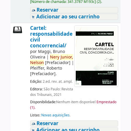
[
Número de chamada:
341.3787 M193c
]
(2).
Reservar
Adicionar ao seu carrinho
Cartel:
responsabilidade
civil
concorrencial/
por
Maggi, Bruno
Oliveira
|
Nery
Junior,
Nelson
[Prefaciador]
|
Pfeiffer, Roberto
[Prefaciador]
.
Edição:
2.ed. rev. at. ampl.
Editora:
São Paulo: Revista
dos Tribunais, 2021
Disponibilidade:
Nenhum item disponível
Emprestado
(1).
Listas:
Novas aquisições
.
Reservar
Adicionar ao seu carrinho