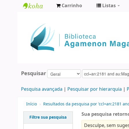
Carrinho
Listas
Biblioteca
Agamenon
Magalhães
Pesquisar
Pesquisa avançada
Pesquisar por hierarquia
P
Início
›
Resultados da pesquisa por 'ccl=an:2181 and
Sua pesquisa retorno
Filtre sua pesquisa
Desculpe, sem suges