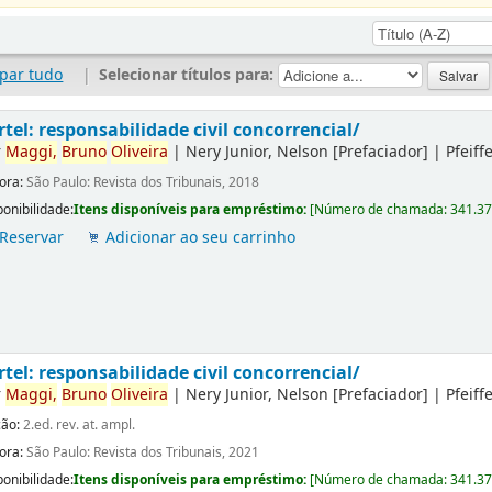
par tudo
|
Selecionar títulos para:
rtel: responsabilidade civil concorrencial/
r
Maggi,
Bruno
Oliveira
|
Nery Junior, Nelson
[Prefaciador]
|
Pfeiff
tora:
São Paulo: Revista dos Tribunais, 2018
ponibilidade:
Itens disponíveis para empréstimo:
[
Número de chamada:
341.3
Reservar
Adicionar ao seu carrinho
rtel: responsabilidade civil concorrencial/
r
Maggi,
Bruno
Oliveira
|
Nery Junior, Nelson
[Prefaciador]
|
Pfeiff
ção:
2.ed. rev. at. ampl.
tora:
São Paulo: Revista dos Tribunais, 2021
ponibilidade:
Itens disponíveis para empréstimo:
[
Número de chamada:
341.3