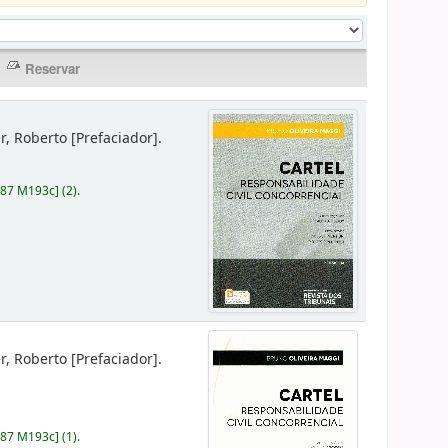
er, Roberto
[Prefaciador]
.
787 M193c
]
(2).
er, Roberto
[Prefaciador]
.
787 M193c
]
(1).