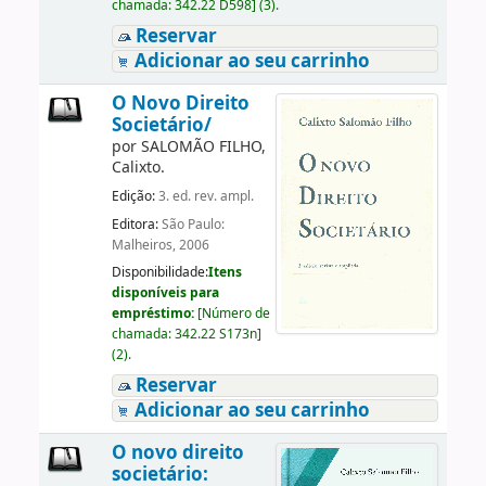
chamada:
342.22 D598
]
(3).
Reservar
Adicionar ao seu carrinho
O Novo Direito
Societário/
por
SALOMÃO FILHO,
Calixto.
Edição:
3. ed. rev. ampl.
Editora:
São Paulo:
Malheiros, 2006
Disponibilidade:
Itens
disponíveis para
empréstimo:
[
Número de
chamada:
342.22 S173n
]
(2).
Reservar
Adicionar ao seu carrinho
O novo direito
societário: