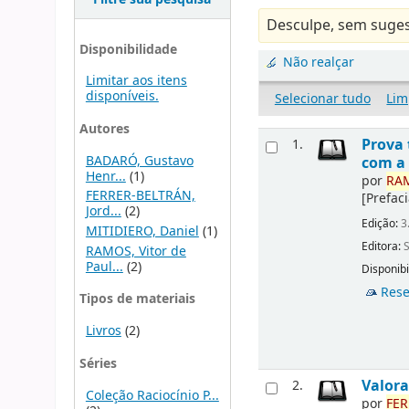
Desculpe, sem suges
Disponibilidade
Não realçar
Limitar aos itens
disponíveis.
Selecionar tudo
Lim
Autores
Prova 
1.
BADARÓ, Gustavo
com a 
Henr...
(1)
por
RA
FERRER-BELTRÁN,
[Prefac
Jord...
(2)
Edição:
3
MITIDIERO, Daniel
(1)
Editora:
S
RAMOS, Vitor de
Paul...
(2)
Disponibi
Rese
Tipos de materiais
Livros
(2)
Séries
Valora
2.
Coleção Raciocínio P...
por
FER