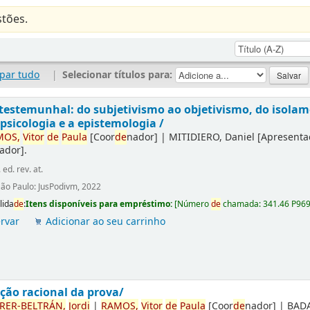
tões.
par tudo
|
Selecionar títulos para:
testemunhal: do subjetivismo ao objetivismo, do isolame
psicologia e a epistemologia /
MOS,
Vitor
de
Paula
[Coor
de
nador]
|
MITIDIERO, Daniel
[Apresenta
iador]
.
. ed. rev. at.
ão Paulo: JusPodivm, 2022
lida
de
:
Itens disponíveis para empréstimo:
[
Número
de
chamada:
341.46 P96
rvar
Adicionar ao seu carrinho
ção racional da prova/
RER-BELTRÁN,
Jordi
|
RAMOS,
Vitor
de
Paula
[Coor
de
nador]
|
BADA