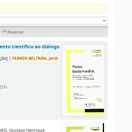
nto científico ao diálogo
ção]
|
FERRER-BELTRÁN,
Jordi
9
]
(1).
RÓ, Gustavo Henrique