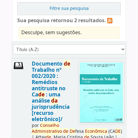
Filtre sua pesquisa
Sua pesquisa retornou 2 resultados.
Desculpe, sem sugestões.
Documento
de
Trabalho nº
002/2020 :
Remédios
antitruste no
Ca
de
: uma
análise
da
jurisprudência
[recurso
eletrônico]/
por
Conselho
Administrativo
de
De
fesa
Econômica
(CA
DE
)
|
Attay
de
, Maria Cristina
de
Souza Leão
|