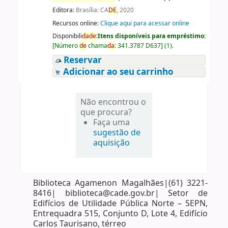
Editora:
Brasília: CA
DE
, 2020
Recursos online:
Clique aqui para acessar online
Disponibili
da
de
:
Itens disponíveis para empréstimo:
[
Número
de
chama
da
:
341.3787 D637
]
(1).
Reservar
Adicionar ao seu carrinho
Não encontrou o
que procura?
Faça uma
sugestão de
aquisição
Biblioteca Agamenon Magalhães|(61) 3221-
8416| biblioteca@cade.gov.br| Setor de
Edifícios de Utilidade Pública Norte – SEPN,
Entrequadra 515, Conjunto D, Lote 4, Edifício
Carlos Taurisano, térreo