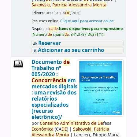
Sakowski,
Patrícia
Alessandra
Morita
.
Editora:
Brasília: CA
DE
, 2020
Recursos online:
Clique aqui para acessar online
Disponibili
da
de
:
Itens disponíveis para empréstimo:
[
Número
de
chama
da
:
341.3787 D637
]
(1).
Reservar
Adicionar ao seu carrinho
Documento
de
Trabalho nº
005/2020 :
Concorrência
em
mercados digitais
: uma revisão dos
relatórios
especializados
[recurso
eletrônico]/
por
Conselho
Administrativo
de
De
fesa
Econômica
(CA
DE
)
|
Sakowski,
Patrícia
Alessandra
Morita
|
Lancieri, Filippo Maria.