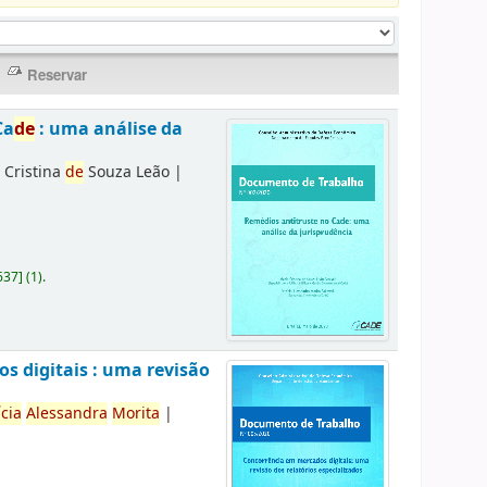
Ca
de
: uma análise da
 Cristina
de
Souza Leão
|
637
]
(1).
s digitais : uma revisão
ícia
Alessandra
Morita
|