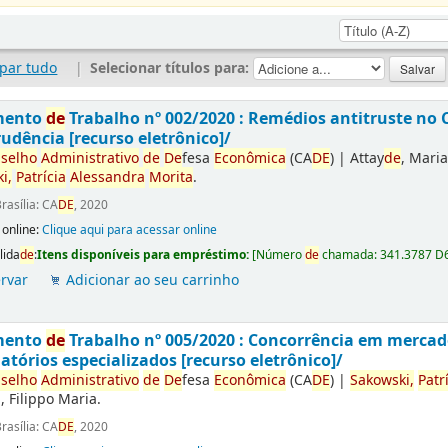
par tudo
|
Selecionar títulos para:
mento
de
Trabalho nº 002/2020 : Remédios antitruste no 
rudência [recurso eletrônico]/
selho
Administrativo
de
De
fesa
Econômica
(CA
DE
)
|
Attay
de
, Maria
i,
Patrícia
Alessandra
Morita
.
rasília: CA
DE
, 2020
 online:
Clique aqui para acessar online
lida
de
:
Itens disponíveis para empréstimo:
[
Número
de
chamada:
341.3787 D
rvar
Adicionar ao seu carrinho
mento
de
Trabalho nº 005/2020 : Concorrência em mercado
latórios especializados [recurso eletrônico]/
selho
Administrativo
de
De
fesa
Econômica
(CA
DE
)
|
Sakowski,
Patr
, Filippo Maria.
rasília: CA
DE
, 2020