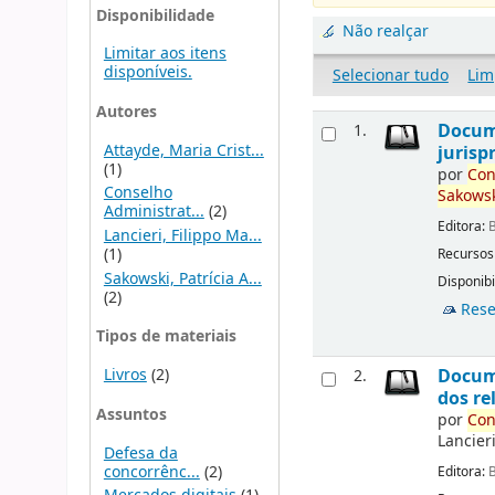
Disponibilidade
Não realçar
Limitar aos itens
disponíveis.
Selecionar tudo
Lim
Autores
Docu
1.
Attayde, Maria Crist...
jurisp
(1)
por
Con
Conselho
Sakowsk
Administrat...
(2)
Editora:
B
Lancieri, Filippo Ma...
(1)
Recursos
Sakowski, Patrícia A...
Disponibi
(2)
Rese
Tipos de materiais
Livros
(2)
Docu
2.
dos re
Assuntos
por
Con
Lancieri
Defesa da
concorrênc...
(2)
Editora:
B