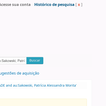
Acesse sua conta
Histórico de pesquisa
[
x
]
Buscar
ugestões de aquisição
DE and au:Sakowski, Patrícia Alessandra Morita'