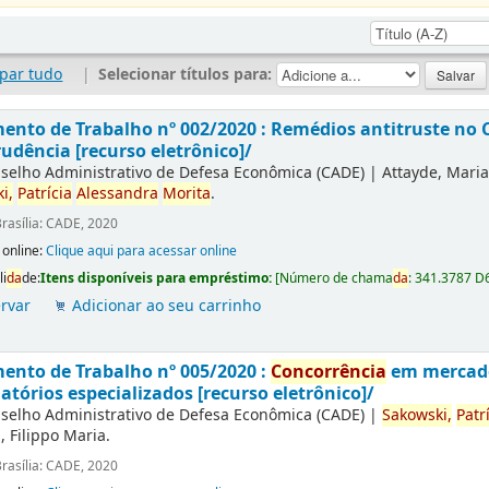
par tudo
|
Selecionar títulos para:
nto de Trabalho nº 002/2020 : Remédios antitruste no 
rudência [recurso eletrônico]/
selho Administrativo de Defesa Econômica (CADE)
|
Attayde, Maria
i,
Patrícia
Alessandra
Morita
.
rasília: CADE, 2020
 online:
Clique aqui para acessar online
li
da
de:
Itens disponíveis para empréstimo:
[
Número de chama
da
:
341.3787 D
rvar
Adicionar ao seu carrinho
nto de Trabalho nº 005/2020 :
Concorrência
em mercados
latórios especializados [recurso eletrônico]/
selho Administrativo de Defesa Econômica (CADE)
|
Sakowski,
Patr
, Filippo Maria.
rasília: CADE, 2020