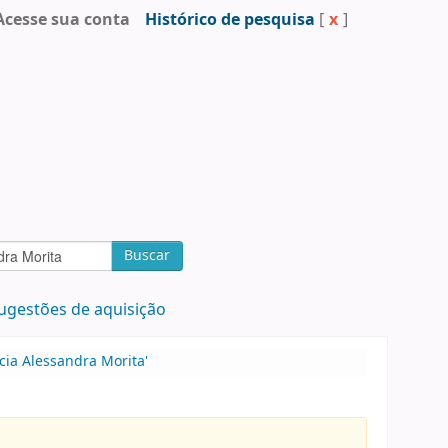
Acesse sua conta
Histórico de pesquisa
[
x
]
Buscar
ugestões de aquisição
cia Alessandra Morita'