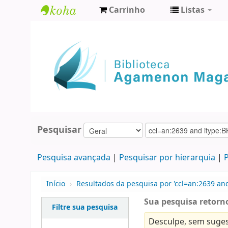
Carrinho
Listas
Biblioteca
Agamenon
Magalhães
Pesquisar
Pesquisa avançada
Pesquisar por hierarquia
P
Início
›
Resultados da pesquisa por 'ccl=an:2639 and
Sua pesquisa retorno
Filtre sua pesquisa
Desculpe, sem suges