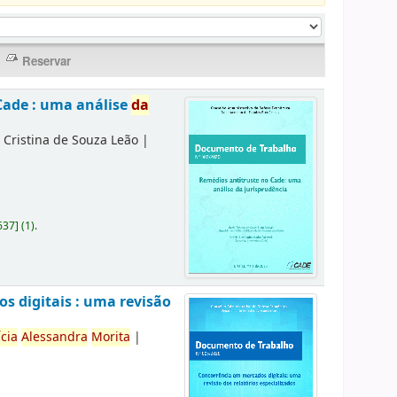
Cade : uma análise
da
 Cristina de Souza Leão
|
637
]
(1).
 digitais : uma revisão
ícia
Alessandra
Morita
|