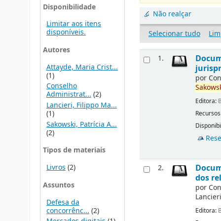
Disponibilidade
Não realçar
Limitar aos itens
disponíveis.
Selecionar tudo
Lim
Autores
Docume
1.
Attayde, Maria Crist...
jurisp
(1)
por
Con
Conselho
Sakowsk
Administrat...
(2)
Editora:
B
Lancieri, Filippo Ma...
(1)
Recursos
Sakowski, Patrícia A...
Disponibi
(2)
Rese
Tipos de materiais
Livros
(2)
Docume
2.
dos re
Assuntos
por
Con
Lancieri
Defesa da
concorrênc...
(2)
Editora:
B