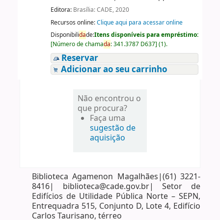
Editora:
Brasília: CADE, 2020
Recursos online:
Clique aqui para acessar online
Disponibili
da
de:
Itens disponíveis para empréstimo:
[
Número de chama
da
:
341.3787 D637
]
(1).
Reservar
Adicionar ao seu carrinho
Não encontrou o
que procura?
Faça uma
sugestão de
aquisição
Biblioteca Agamenon Magalhães|(61) 3221-
8416| biblioteca@cade.gov.br| Setor de
Edifícios de Utilidade Pública Norte – SEPN,
Entrequadra 515, Conjunto D, Lote 4, Edifício
Carlos Taurisano, térreo