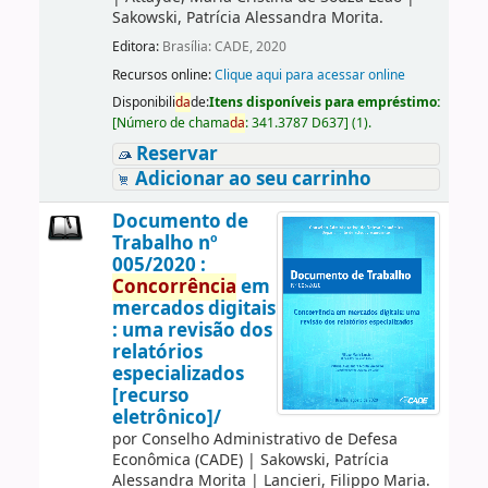
Sakowski, Patrícia Alessandra Morita.
Editora:
Brasília: CADE, 2020
Recursos online:
Clique aqui para acessar online
Disponibili
da
de:
Itens disponíveis para empréstimo:
[
Número de chama
da
:
341.3787 D637
]
(1).
Reservar
Adicionar ao seu carrinho
Documento de
Trabalho nº
005/2020 :
Concorrência
em
mercados digitais
: uma revisão dos
relatórios
especializados
[recurso
eletrônico]/
por
Conselho Administrativo de Defesa
Econômica (CADE)
|
Sakowski, Patrícia
Alessandra Morita
|
Lancieri, Filippo Maria.