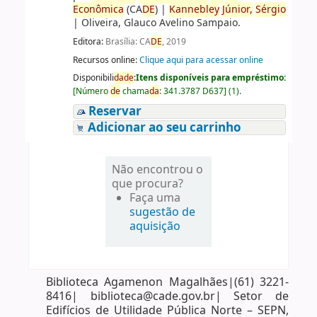
Econômica
(CA
DE
)
|
Kannebley
Júnior,
Sérgio
|
Oliveira, Glauco Avelino Sampaio.
Editora:
Brasília: CA
DE
, 2019
Recursos online:
Clique aqui para acessar online
Disponibili
da
de
:
Itens disponíveis para empréstimo:
[
Número
de
chama
da
:
341.3787 D637
]
(1).
Reservar
Adicionar ao seu carrinho
Não encontrou o
que procura?
Faça uma
sugestão de
aquisição
Biblioteca Agamenon Magalhães|(61) 3221-
8416| biblioteca@cade.gov.br| Setor de
Edifícios de Utilidade Pública Norte – SEPN,