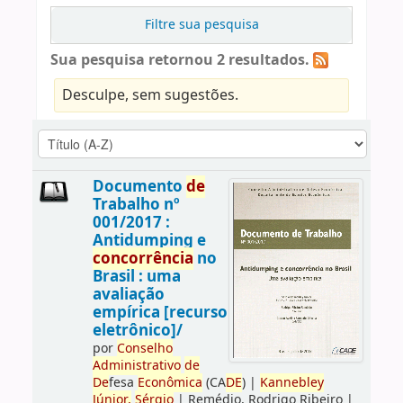
Filtre sua pesquisa
Sua pesquisa retornou 2 resultados.
Desculpe, sem sugestões.
Documento
de
Trabalho nº
001/2017 :
Antidumping e
concorrência
no
Brasil : uma
avaliação
empírica [recurso
eletrônico]/
por
Conselho
Administrativo
de
De
fesa
Econômica
(CA
DE
)
|
Kannebley
Júnior,
Sérgio
|
Remédio, Rodrigo Ribeiro
|