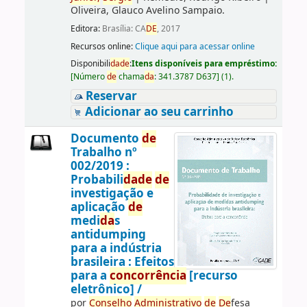
Oliveira, Glauco Avelino Sampaio.
Editora:
Brasília: CA
DE
, 2017
Recursos online:
Clique aqui para acessar online
Disponibili
da
de
:
Itens disponíveis para empréstimo:
[
Número
de
chama
da
:
341.3787 D637
]
(1).
Reservar
Adicionar ao seu carrinho
Documento
de
Trabalho nº
002/2019 :
Probabili
da
de
de
investigação e
aplicação
de
medi
da
s
antidumping
para a indústria
brasileira : Efeitos
para a
concorrência
[recurso
eletrônico] /
por
Conselho
Administrativo
de
De
fesa