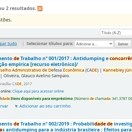
u 2 resultados.
tões.
par tudo
|
Selecionar títulos para:
mento
de
Trabalho nº 001/2017 : Antidumping e
concorrê
ção empírica [recurso eletrônico]/
selho
Administrativo
de
De
fesa
Econômica
(CA
DE
)
|
Kannebley
Jún
|
Oliveira, Glauco Avelino Sampaio.
rasília: CA
DE
, 2017
 online:
Clique aqui para acessar online
li
da
de
:
Itens disponíveis para empréstimo:
[
Número
de
chama
da
:
341.3787 D
rvar
Adicionar ao seu carrinho
mento
de
Trabalho nº 002/2019 : Probabili
da
de
de
investi
a
s antidumping para a indústria brasileira : Efeitos par