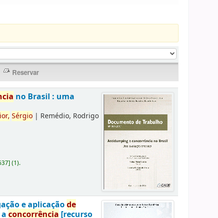
ncia
no Brasil : uma
ior,
Sérgio
|
Remédio, Rodrigo
637
]
(1).
gação e aplicação
de
a a
concorrência
[recurso