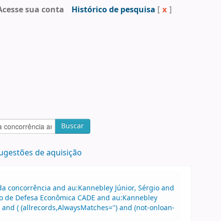
Acesse sua conta
Histórico de pesquisa
[
x
]
Buscar
ugestões de aquisição
a concorrência and au:Kannebley Júnior, Sérgio and
ivo de Defesa Econômica CADE and au:Kannebley
and ( (allrecords,AlwaysMatches='') and (not-onloan-