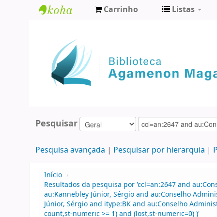
Carrinho
Listas
Biblioteca
Agamenon
Magalhães
Pesquisar
Pesquisa avançada
Pesquisar por hierarquia
P
Início
›
Resultados da pesquisa por 'ccl=an:2647 and au:Con
au:Kannebley Júnior, Sérgio and au:Conselho Admin
Júnior, Sérgio and itype:BK and au:Conselho Adminis
count,st-numeric >= 1) and (lost,st-numeric=0) )'