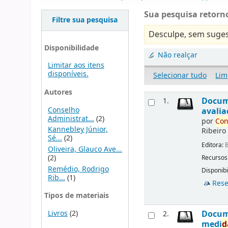
Sua pesquisa retorno
Filtre sua pesquisa
Desculpe, sem suges
Disponibilidade
Não realçar
Limitar aos itens
disponíveis.
Selecionar tudo
Lim
Autores
Docu
1.
Conselho
avalia
Administrat...
(2)
por
Con
Kannebley Júnior,
Ribeiro
Sé...
(2)
Editora:
B
Oliveira, Glauco Ave...
(2)
Recursos
Remédio, Rodrigo
Disponibi
Rib...
(1)
Rese
Tipos de materiais
Livros
(2)
Docu
2.
medi
d