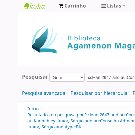
Carrinho
Listas
Biblioteca
Agamenon
Magalhães
Pesquisar
Pesquisa avançada
Pesquisar por hierarquia
P
Início
›
Resultados da pesquisa por 'ccl=an:2647 and au:Con
au:Kannebley Júnior, Sérgio and au:Conselho Admin
Júnior, Sérgio and itype:BK'