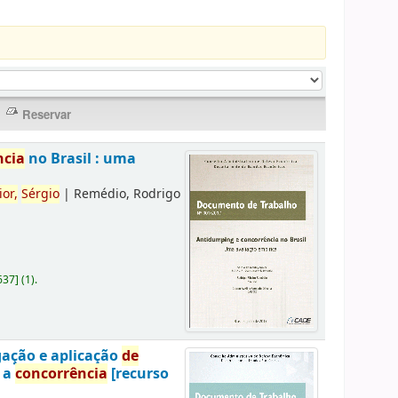
ncia
no Brasil : uma
ior,
Sérgio
|
Remédio, Rodrigo
637
]
(1).
gação e aplicação
de
a a
concorrência
[recurso