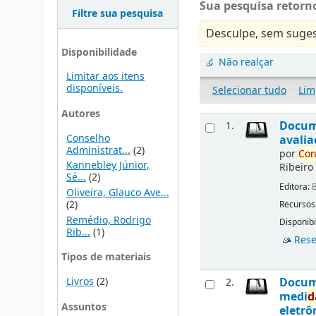
Sua pesquisa retorno
Filtre sua pesquisa
Desculpe, sem suges
Disponibilidade
Não realçar
Limitar aos itens
disponíveis.
Selecionar tudo
Lim
Autores
Docu
1.
Conselho
avalia
Administrat...
(2)
por
Con
Kannebley Júnior,
Ribeiro
Sé...
(2)
Editora:
B
Oliveira, Glauco Ave...
(2)
Recursos
Remédio, Rodrigo
Disponibi
Rib...
(1)
Rese
Tipos de materiais
Livros
(2)
Docu
2.
medi
d
Assuntos
eletrô