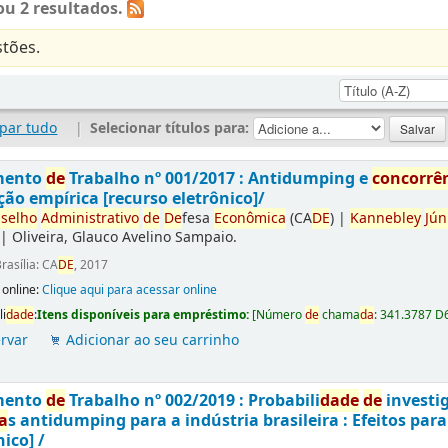
u 2 resultados.
tões.
par tudo
|
Selecionar títulos para:
mento
de
Trabalho nº 001/2017 : Antidumping e
concorrê
ção empírica [recurso eletrônico]/
selho
Administrativo
de
De
fesa
Econômica
(CA
DE
)
|
Kannebley
Jún
|
Oliveira, Glauco Avelino Sampaio.
rasília: CA
DE
, 2017
 online:
Clique aqui para acessar online
li
da
de
:
Itens disponíveis para empréstimo:
[
Número
de
chama
da
:
341.3787 D
rvar
Adicionar ao seu carrinho
mento
de
Trabalho nº 002/2019 : Probabili
da
de
de
investi
a
s antidumping para a indústria brasileira : Efeitos par
nico] /